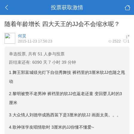
投票获取激情
随着年龄增长 四大天王的JJ会不会缩水呢？
何炅
#
1
2015-11-23 17:56:23
2522
1
单选投票, 共有 51 人参与投票
距结束还有: 6090 天 7 小时 39 分钟
1.舞王郭富城镁光灯下自信秀舞技 裤裆里的3厘米软JJ也随之甩
动
2.黎明被赞不老男神 裤裆里的软JJ也返老还童 变回婴儿时的3
厘米
3.大众情人刘德华成熟西装下是3厘米的软JJ 画面太美。。。
4.歌神张学友唱情歌时 3厘米的JJ你懂不懂爱~