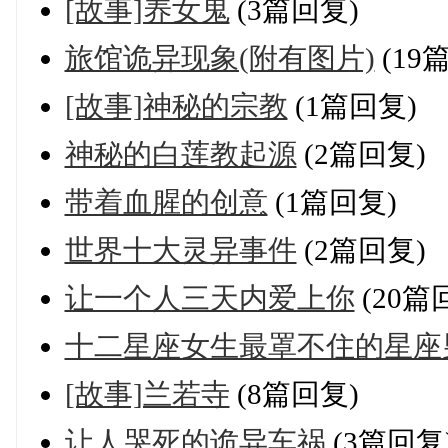
[故事]养女鬼
(3篇回复)
旅馆诡异现象(附有图片)
(19
[故事]神秘的宗教
(1篇回复)
神秘的白莲教起源
(2篇回复)
带着血腥的创意
(1篇回复)
世界十大灵异事件
(2篇回复)
让一个人三天内爱上你
(20篇
十二星座女生最罩不住的星座
[故事]兰若寺
(8篇回复)
让人哭死的诡异车祸
(3篇回复