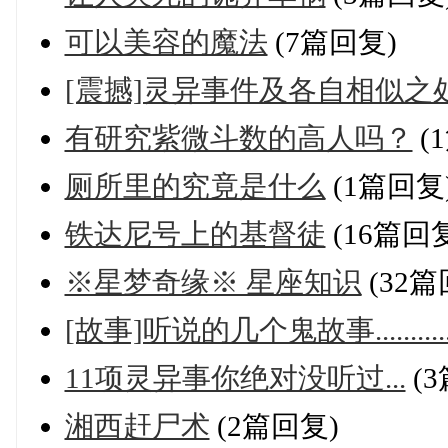
可以美容的魔法
(7篇回复)
[震撼]灵异事件及各自相似之
有研究紫微斗数的高人吗？
(
厕所里的究竟是什么
(1篇回复
铁达尼号上的基督徒
(16篇回
※星梦奇缘※ 星座知识
(32篇
[故事]听说的几个鬼故事...........
11项灵异事你绝对没听过...
(
湘西赶尸术
(2篇回复)