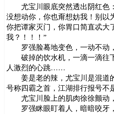
尤宝川眼底突然透出阴红色：
没想动你，你也甭想妨我！别以
你把谭家灭门，你胃口简直忒大
我？！！！”
罗强脸蓦地变色，一动不动，
破掉的饮水机，一滴一滴往下
人激烈的心跳……
姜是老的辣，尤宝川是混道的
号称四霸之首，江湖排行报号不
尤宝川脸上的肌肉徐徐颤动，冷
罗强眯眼盯着人，暗暗咬牙，