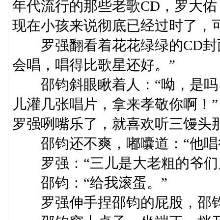
年代流行的那些老歌CD，罗大
现在小孩来说彻底已经过时了，
罗强翻看着花花绿绿的CD封面
会唱，唱得比歌星还好。”
邵钧斜眼瞅着人：“呦，是吗
儿灌几张唱片，拿来孝敬你啊！”
罗强咧嘴乐了，就喜欢听三馒头
邵钧还不爽，嘟囔道：“他唱得
罗强：“三儿是大老粗的爷们儿
邵钧：“给我滚蛋。”
罗强伸手捏邵钧的屁股，邵钧