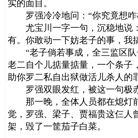
实的面目。
罗强冷冷地问：“你究竟想咋
尤宝川一字一句，沉稳地说：
有。你敢动一下妨老子的事，我
“老子倘若事成，全三监区队
老二自个儿掂量掂量，一个条子
助你罗二私自出狱做活儿杀人的罪
罗强双眼发红，被这一句极赤
那一晚，全体人员都在熄灯前
觉，罗强、梁子、贾福贵这仨人
架，毁了一筐茄子白菜。
……