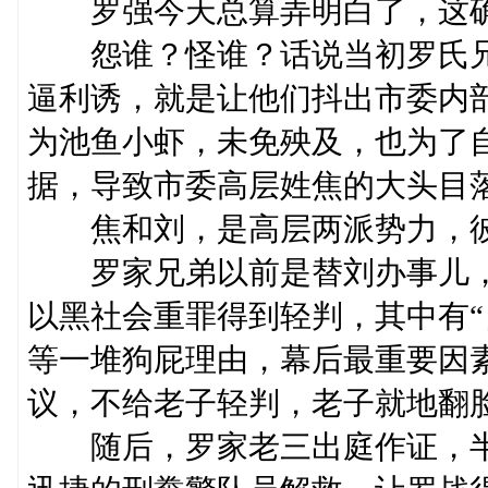
罗强今天总算弄明白了，这确
怨谁？怪谁？话说当初罗氏兄
逼利诱，就是让他们抖出市委内
为池鱼小虾，未免殃及，也为了
据，导致市委高层姓焦的大头目
焦和刘，是高层两派势力，彼
罗家兄弟以前是替刘办事儿，
以黑社会重罪得到轻判，其中有“自
等一堆狗屁理由，幕后最重要因
议，不给老子轻判，老子就地翻
随后，罗家老三出庭作证，半