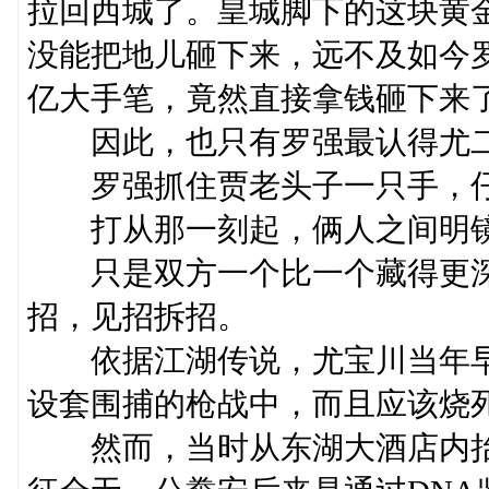
拉回西城了。皇城脚下的这块黄
没能把地儿砸下来，远不及如今
亿大手笔，竟然直接拿钱砸下来
因此，也只有罗强最认得尤二
罗强抓住贾老头子一只手，仔
打从那一刻起，俩人之间明镜
只是双方一个比一个藏得更深
招，见招拆招。
依据江湖传说，尤宝川当年早
设套围捕的枪战中，而且应该烧
然而，当时从东湖大酒店内抬