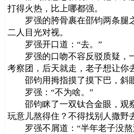
打得火热，比上哪都强。
罗强的胯骨裹在邵钧两条腿之
二人目光对视。
罗强开口道：“去。”
罗强的口吻不容反驳质疑，一
考察团，后天就走，老子想让你去
邵钧用拇指摸了摸下巴，斜眼瞟
罗强：“不为啥。”
邵钧眯了一双钛合金眼，观察
玩意儿熬得住？不得找别人撒野去
罗强不屑道：“半年老子没熬