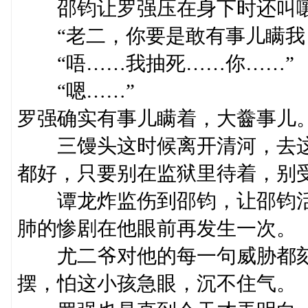
邵钧让罗强压在身下时还叫
“老二，你要是敢有事儿瞒我，
“唔……我抽死……你……”
“嗯……”
罗强确实有事儿瞒着，大齤事儿
三馒头这时候离开清河，去这
都好，只要别在监狱里待着，别
谭龙炸监伤到邵钧，让邵钧活
肺的惨剧在他眼前再发生一次。
尤二爷对他的每一句威胁都刻
摆，怕这小孩急眼，沉不住气。