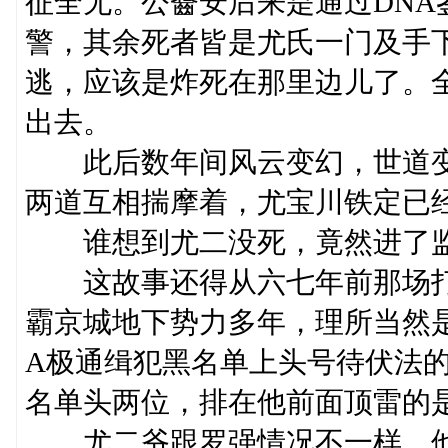
征全无。公齤安后来是通过DN
警，其余死者皆是尤氏一门及手
逃，应该是炸死在那里边儿了。
出去。
此后数年间风云变幻，世道变
两道互相揣摩着，尤宝川铁定已
谁想到尤二没死，竟然进了监
这故事还得从六七年前那场打
霸京城地下势力多年，理所当然
A极通缉犯黑名单上头号待伏法
名单头两位，排在他前面顶雷的
尤二爷跟罗强情况不一样，他