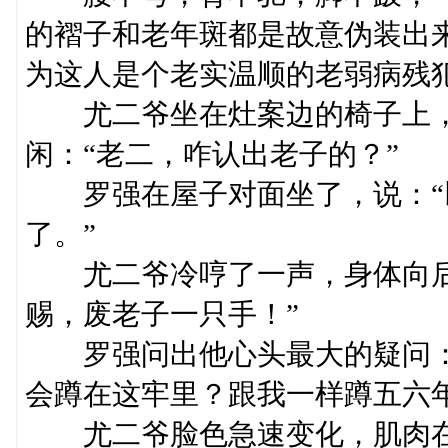
的褶子和老年斑都是故意伪装出
为这人是个老实温顺的老弱病残
尤二爷坐在灶案边的椅子上，
闲：“老二，咋认出老子的？”
罗强在屋子对面坐了，说：“
了。”
尤二爷冷哼了一声，身体向后
赐，废老子一只手！”
罗强问出他心头最大的疑问：“
会蹲在这牢里？跟我一样蹲五六年
尤二爷脸色急速变化，肌肉在