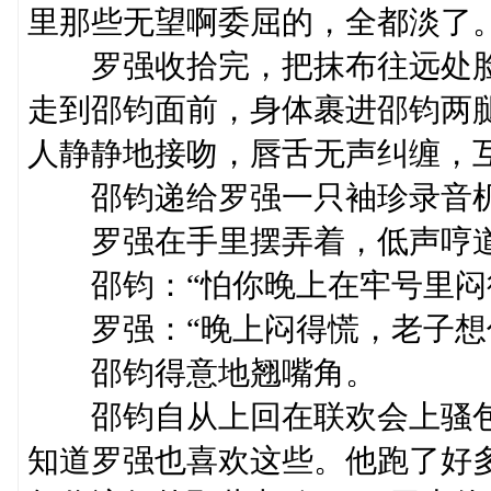
里那些无望啊委屈的，全都淡了
罗强收拾完，把抹布往远处脸
走到邵钧面前，身体裹进邵钧两
人静静地接吻，唇舌无声纠缠，
邵钧递给罗强一只袖珍录音机，
罗强在手里摆弄着，低声哼道：
邵钧：“怕你晚上在牢号里闷得
罗强：“晚上闷得慌，老子想
邵钧得意地翘嘴角。
邵钧自从上回在联欢会上骚包
知道罗强也喜欢这些。他跑了好