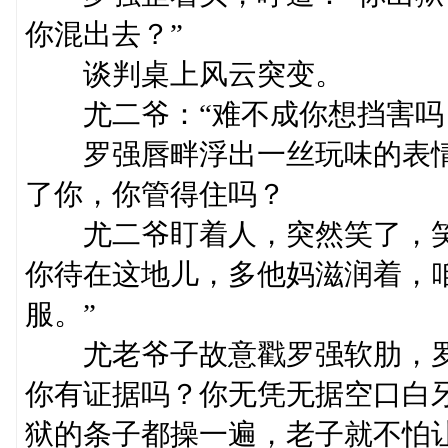
你混出去？”
谈判桌上风云突变。
尤二爷：“难不成你想挡害吗
罗强唇畔浮出一丝玩味的表情
了你，你管得住吗？
尤二爷盯着人，突然笑了，笑
你待在这地儿，多他妈滋润着，
服。”
尤老爷子故意戳罗强软肋，罗
你有证据吗？你无凭无据空口白
狱的条子都操一遍，老子就不怕让