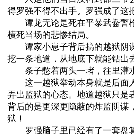
得罗强不得不出手。罗强成了这
谭龙无论是死在平暴武齤警枪
横死当场的悲惨结局。
谭家小崽子背后搞的越狱阴谋
挖一条地道，从地底下就能钻出
条子憋着两头一堵，往里灌水
这一越狱举动本身就是后面人
弄出监狱的心态。地道越狱只是
背后的是更深更隐蔽的炸监阴谋
狱！
罗强脑子里已经有了一套盘算