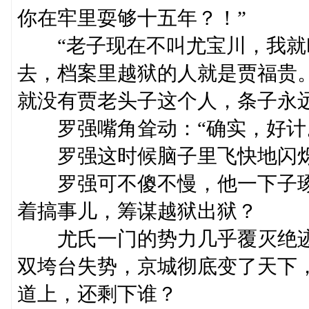
你在牢里耍够十五年？！”
“老子现在不叫尤宝川，我就
去，档案里越狱的人就是贾福贵
就没有贾老头子这个人，条子永
罗强嘴角耸动：“确实，好计
罗强这时候脑子里飞快地闪烁
罗强可不傻不慢，他一下子琢
着搞事儿，筹谋越狱出狱？
尤氏一门的势力几乎覆灭绝迹
双垮台失势，京城彻底变了天下
道上，还剩下谁？