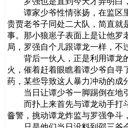
罗强也是直到今天才弄明白，
谭家少爷性情张扬，在监区里
贵贾老爷子同处二大队，简直就
事。那小狼崽子表面上是让他罗
局，罗强自个儿跟谭龙一样，不
背后一伙人，正是利用谭龙的
火，催着赶着眼瞧着谭少爷自寻
药，某些导致这人暴力冲动的成
当日让谭少爷一脚踢倒在地引发
而扑上来首先与谭龙动手打斗
齤警，挑动谭龙炸监与罗强争斗
只是他们当日没料到邵三爷会