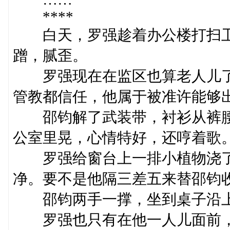
****
白天，罗强趁着办公楼打扫卫
蹭，腻歪。
罗强现在在监区也算老人儿了
管教都信任，他属于被准许能够
邵钧解了武装带，衬衫从裤腰
公室里晃，心情特好，还哼着歌
罗强给窗台上一排小植物浇了
净。要不是他隔三差五来替邵钧
邵钧两手一撑，坐到桌子沿上
罗强也只有在他一人儿面前，