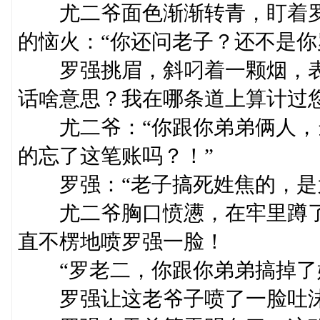
尤二爷面色渐渐转青，盯着罗
的恼火：“你还问老子？还不是你
罗强挑眉，斜叼着一颗烟，表
话啥意思？我在哪条道上算计过
尤二爷：“你跟你弟弟俩人，
的忘了这笔账吗？！”
罗强：“老子搞死姓焦的，是为
尤二爷胸口愤懑，在牢里蹲了
直不楞地喷罗强一脸！
“罗老二，你跟你弟弟搞掉了姓
罗强让这老爷子喷了一脸吐沫