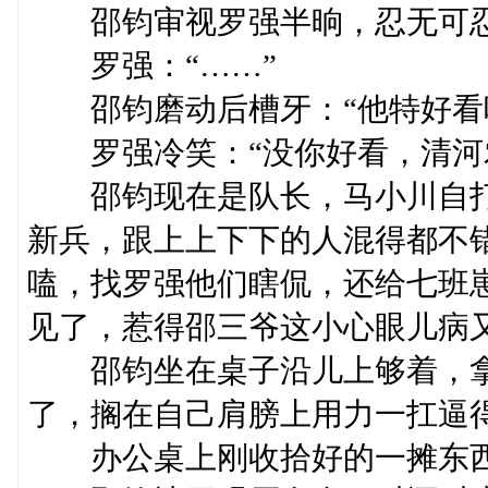
邵钧审视罗强半晌，忍无可忍，
罗强：“……”
邵钧磨动后槽牙：“他特好看
罗强冷笑：“没你好看，清河农
邵钧现在是队长，马小川自打
新兵，跟上上下下的人混得都不
嗑，找罗强他们瞎侃，还给七班
见了，惹得邵三爷这小心眼儿病
邵钧坐在桌子沿儿上够着，拿
了，搁在自己肩膀上用力一扛逼
办公桌上刚收拾好的一摊东西