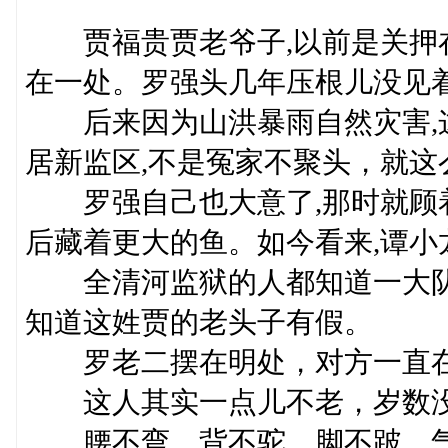
贾福贵贾老爷子,以前是关押在
在一处。罗强头几年压根儿没见着
后来因为山洪暴雨自然灾害,这
居新监区,不是冤家不聚头，就这
罗强自己也大意了,那时就顾着
后藏着更大的鱼。如今看来,谭小
全清河监狱的人都知道一大队七班
知道这姓贾的老头子有假。
罗老二摆在明处，对方一直
这人其实一点儿不老，岁数没
腰不弯，背不驼，脚不跛，气