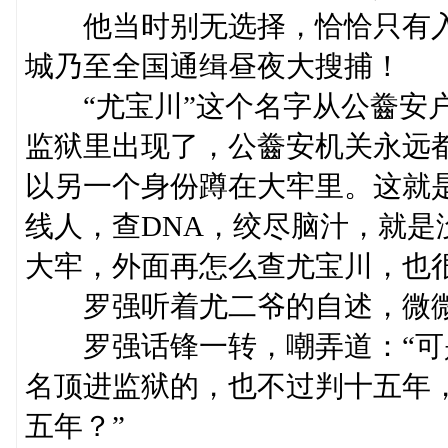
他当时别无选择，恰恰只有入
城乃至全国通缉昼夜大搜捕！
“尤宝川”这个名字从公齤安户
监狱里出现了，公齤安机关永远
以另一个身份蹲在大牢里。这就
线人，查DNA，绞尽脑汁，就
大牢，外面再怎么查尤宝川，也
罗强听着尤二爷的自述，微微点
罗强话锋一转，嘲弄道：“可
名顶进监狱的，也不过判十五年
五年？”