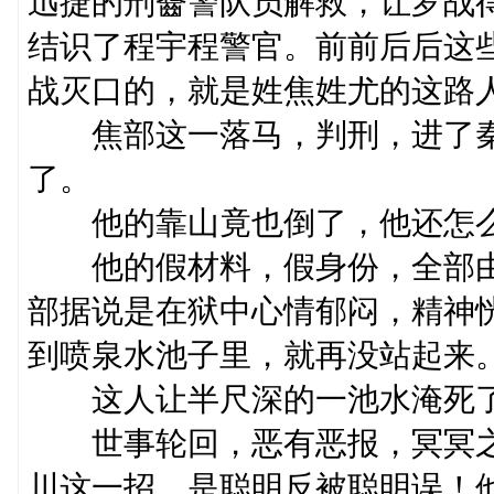
迅捷的刑齤警队员解救，让罗战
结识了程宇程警官。前前后后这
战灭口的，就是姓焦姓尤的这路
焦部这一落马，判刑，进了秦
了。
他的靠山竟也倒了，他还怎
他的假材料，假身份，全部由
部据说是在狱中心情郁闷，精神
到喷泉水池子里，就再没站起来
这人让半尺深的一池水淹死
世事轮回，恶有恶报，冥冥之
川这一招，是聪明反被聪明误！