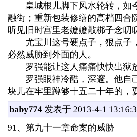
皇城根儿脚下风水轮转，如今
融街；重新包装修缮的高档四合
听见旧时宫里老嬷嬷敲梆子念叨
尤宝川这号硬点子，狠点子，
必然威胁到外面的人。
罗强能让这人痛痛快快出狱放
罗强眼神冷酷，深邃。他自己
块儿在牢里蹲够十五二十年的，
baby774
发表于 2013-4-1 13:16:3
91、第九十一章命案的威胁