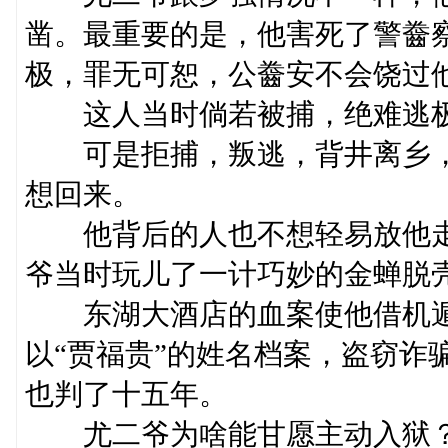
凿。最重要的是，他害死了警齤
极，罪无可恕，公齤安不会饶过
这人当时倘若被捕，绝难逃极
可是拒捕，叛逃，背井离乡，
想回来。
他背后的人也不想轻易放他走
爷当时玩儿了一计巧妙的金蝉脱
东湖大酒店的血案使他借机遁
以“贾福贵”的姓名档案，盗窃诈
也判了十五年。
尤二爷为啥能甘愿主动入狱