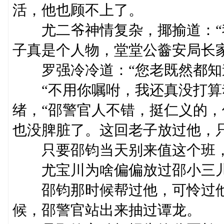
活，他也顾不上了。
尤二爷神情复杂，揶揄道：“
子真是个人物，堂堂公齤安局长
罗强冷冷道：“您老既然都知道
“不用你嘱咐，我还真没打算动
绪，“邵警官人不错，挺仁义的
也没脾脏了。这回老子放过他，
只要邵钧当天别来值这个班，
尤宝川为啥偏偏放过邵小三
邵钧那时候帮过他，可怜过他。
候，邵警官站出来抽过谭龙。