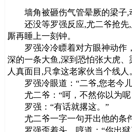
墙角被砸伤气管晕厥的梁子,动
还没等罗强反应,尤二爷抢先,又
厮再睡上一刻钟。
罗强冷冷瞟着对方眼神动作，心
深的一条大鱼,深到恐怕张大虎
人真面目,只拿这老家伙当个线人
罗强冷眼道：“二爷,您老今儿
尤二爷：“呵，不然你以为呢
罗强：“有话就撂这。”
尤二爷一字一句开出他的条件：
罗强歪着头，哼道：“你出狱