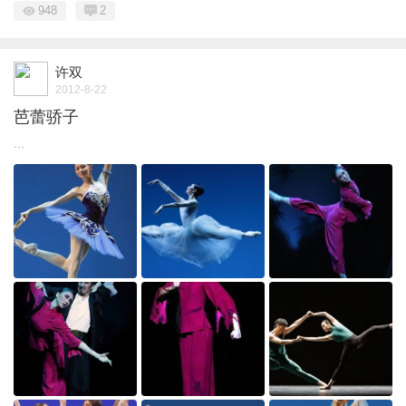
948
2
许双
2012-8-22
芭蕾骄子
...