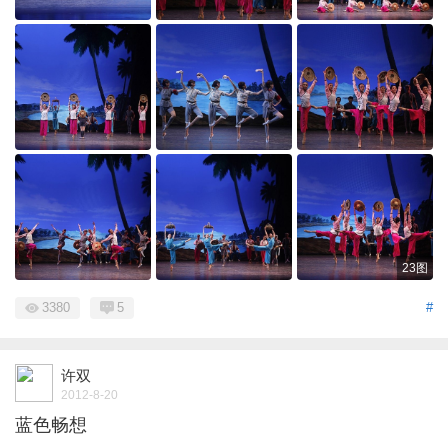
23图
3380
5
#
许双
2012-8-20
蓝色畅想