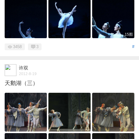
15图
3458
3
#
许双
2012-8-19
天鹅湖（三）