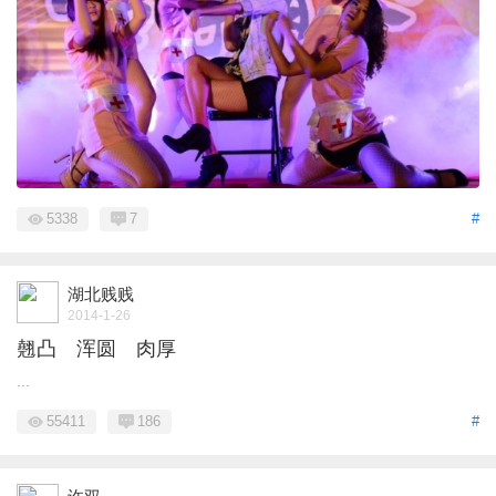
5338
7
#
湖北贱贱
2014-1-26
翹凸 浑圆 肉厚
...
55411
186
#