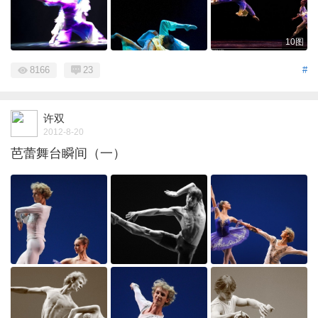
10图
8166
23
#
许双
2012-8-20
芭蕾舞台瞬间（一）