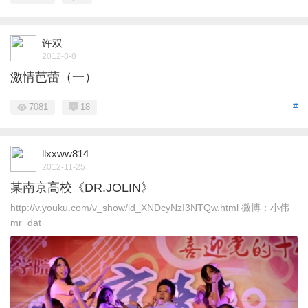
许双
2012-8-8
激情芭蕾（一）
7081
18
#
llxxww814
2012-11-25
某南京高校《DR.JOLIN》
http://v.youku.com/v_show/id_XNDcyNzI3NTQw.html 微博：小伟
mr_dat