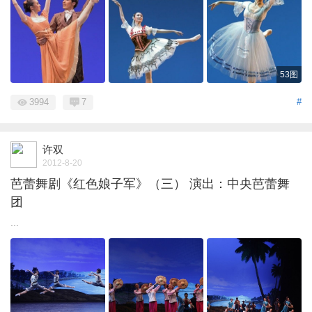
53图
3994
7
#
许双
2012-8-20
芭蕾舞剧《红色娘子军》（三） 演出：中央芭蕾舞
团
...