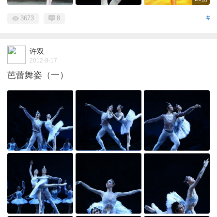
3673
8
#
许双
2012-8-17
芭蕾舞姿（一）