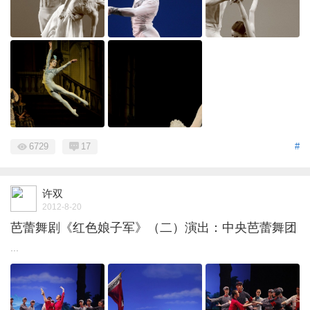
6729
17
#
许双
2012-8-20
芭蕾舞剧《红色娘子军》（二）演出：中央芭蕾舞团
...