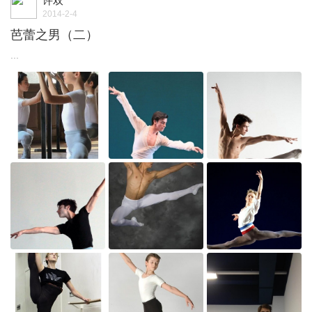
许双
2014-2-4
芭蕾之男（二）
...