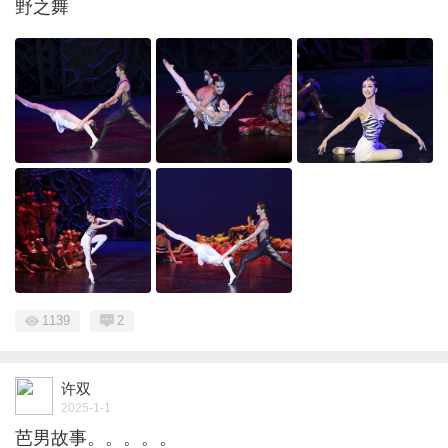
野之舞
1139
2
许双
2025-1-1
芭男故事。。。。。