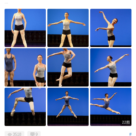
...
22图
3518
9
#