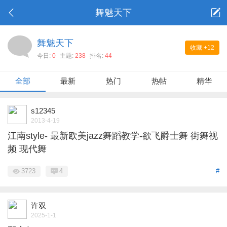
舞魅天下
舞魅天下
收藏
+12
今日:
0
主题:
238
排名:
44
全部
最新
热门
热帖
精华
s12345
2013-4-19
江南style- 最新欧美jazz舞蹈教学-欲飞爵士舞 街舞视
频 现代舞
3723
4
#
许双
2025-1-1