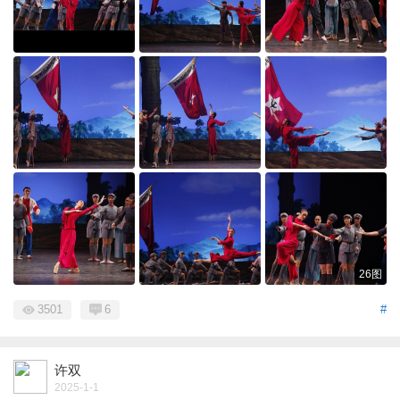
26图
3501
6
#
许双
2025-1-1