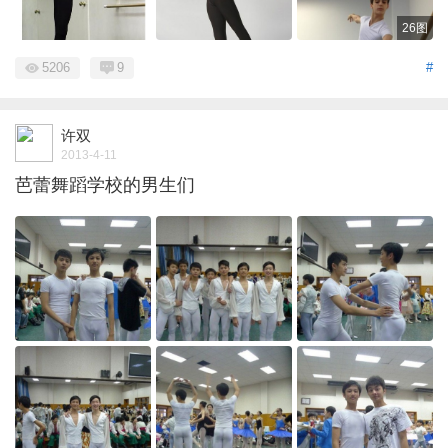
26图
5206
9
#
许双
2013-4-11
芭蕾舞蹈学校的男生们