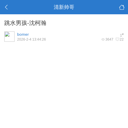
清新帅哥
跳水男孩-沈柯瀚
bomer
#
1
2026-2-4 13:44:26
3647
22
& g4 y0 W' s, F# r/ O
- D: y$ M0 [* g/ y" x2 g
! j+ J0 R, v: K* X" e
" U# B- N f7 Y4 g2 z1 G; Z
& a5 w# Z" Y3 A- ]9 ?3 ^
( m" ?* @0 G1 O2 w! Q" C
& ]7 o3 X7 f. ^