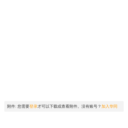
d9 X2 X! f$ h @0 h- ]: W6 E
% A- q* m1 I& @. F5 I* B. _3 z! ?
1 k; D6 S" b/ V. j8 O" C
2 @5 K: J: {' y3 T# Y1 J
' Y. x+ F* o, [" |1 u$ \
- @: B. W8 g/ x* o) V. X6 z
! U9 y/ }) _; I2 M1 z; v6 ]2 F' [
附件:
您需要
登录
才可以下载或查看附件。没有账号？
加入华同