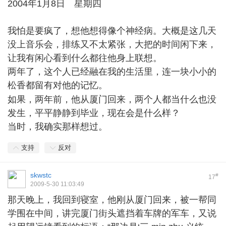
2004年1月8日 星期四
我怕是要疯了，想他想得像个神经病。大概是这几天
没上音乐会，排练又不太紧张，大把的时间闲下来，
让我有闲心看到什么都往他身上联想。
两年了，这个人已经融在我的生活里，连一块小小的
松香都留有对他的记忆。
' P+ c7 n+ m5 u! h/ m
如果，两年前，他从厦门回来，两个人都当什么也没
发生，平平静静到毕业，现在会是什么样？
当时，我确实那样想过。
支持
反对
skwstc
#
17
2009-5-30 11:03:49
那天晚上，我回到寝室，他刚从厦门回来，被一帮同
学围在中间，讲完厦门街头遮挡着车牌的军车，又说