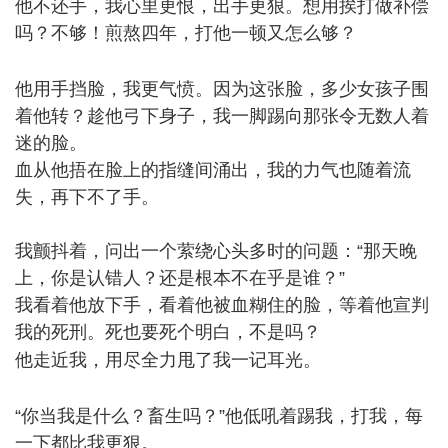
他不还手，我心里更恨，出手更狠。想用挨打做补偿
吗？不够！煎熬四年，打他一顿又怎么够？
# u* H" M8
I# K' E; F* k8 x
他用手挡脸，我更气愤。因为这张脸，多少女孩子围
着他转？趁他弓下身子，我一脚踢向那张令无数人着
迷的脸。
血从他捂在脸上的指缝间涌出，我的力气也随着流
失，再下不了手。
我颤抖着，问出一个萦绕心头多时的问题：“那天晚
上，你是认错人？还是根本不在乎是谁？”
我看着他放下手，看着他被血糊住的脸，等着他宣判
我的死刑。死也要死个明白，不是吗？
" j$ b7 U p" Z+ v
他走近我，用尽全力甩了我一记耳光。
' x8 I2 h2 c0 B. o/
u; G
“你当我是什么？畜生吗？”他低吼着踢我，打我，每
一下都比我更狠。