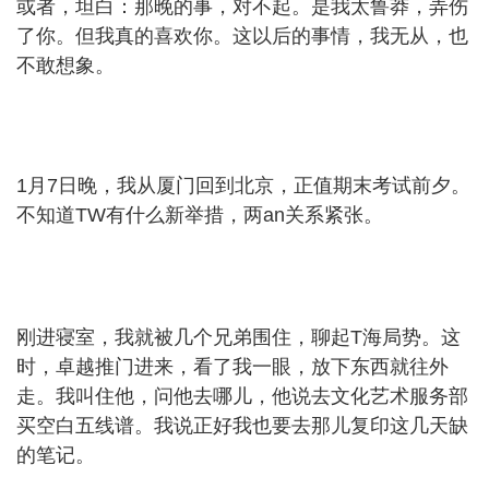
或者，坦白：那晚的事，对不起。是我太鲁莽，弄伤
了你。但我真的喜欢你。这以后的事情，我无从，也
不敢想象。
' m6 C; z+ |" t' m! m
$ O1 X5 h5 Y4 X
1月7日晚，我从厦门回到北京，正值期末考试前夕。
不知道TW有什么新举措，两an关系紧张。
6 w; J& Y& S,
c- C7 y
9 [9 T8 R4 R9 K ^4 [/ {/ I& R7 ~
( P. y. u7 ~7 s$ M! J, U/ \
刚进寝室，我就被几个兄弟围住，聊起T海局势。这
时，卓越推门进来，看了我一眼，放下东西就往外
走。我叫住他，问他去哪儿，他说去文化艺术服务部
买空白五线谱。我说正好我也要去那儿复印这几天缺
的笔记。
4 a3 U. S# w9 k4 i