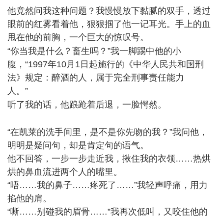
他竟然问我这种问题？我慢慢放下黏腻的双手，透过
眼前的红雾看着他，狠狠掴了他一记耳光。手上的血
甩在他的前胸，一个巨大的惊叹号。
+ u! S' L- \# L- G( @
“你当我是什么？畜生吗？”我一脚踢中他的小
腹，“1997年10月1日起施行的《中华人民共和国刑
法》规定：醉酒的人，属于完全刑事责任能力
人。”
3 j. ^8 Z, G- {5 }3 b4 N% k% s- d) j
听了我的话，他踉跄着后退，一脸愕然。
6 ~$ b2 @' z9
F4 u2 e4 E1 b# \
“在凯莱的洗手间里，是不是你先吻的我？”我问他，
明明是疑问句，却是肯定句的语气。
他不回答，一步一步走近我，揪住我的衣领……热烘
烘的鼻血流进两个人的嘴里。
“唔……我的鼻子……疼死了……”我轻声呼痛，用力
掐他的肩。
“嘶……别碰我的眉骨……”我再次低叫，又咬住他的