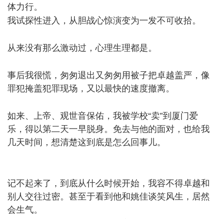
体力行。
/ J: ^& x5 W! r! R$ ^
我试探性进入，从胆战心惊演变为一发不可收拾。
#
T5 K# i$ d* P1 l, v% d s& A
从来没有那么激动过，心理生理都是。
9 h2 V, ~4 h) Q
( ?: D/ A' M" Z
事后我很慌，匆匆退出又匆匆用被子把卓越盖严，像
罪犯掩盖犯罪现场，又以最快的速度撤离。
/ A% m" t9
w. b4 V' Z/ [. W
如来、上帝、观世音保佑，我被学校“卖”到厦门爱
乐，得以第二天一早脱身。免去与他的面对，也给我
几天时间，想清楚这到底是怎么回事儿。
( C; j& }: T4 {) ?
5 d0 m
* W. Z- b6 Z& {; r \! Q2 B
记不起来了，到底从什么时候开始，我容不得卓越和
别人交往过密。甚至于看到他和姚佳谈笑风生，居然
会生气。
/ W% a' O, n7 a/ d; b; Z( G