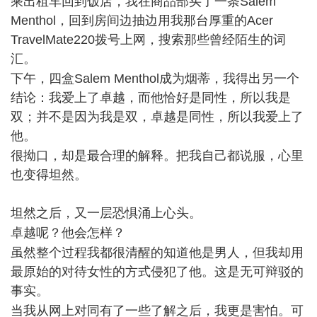
乘出租车回到饭店，我在商品部买了一条Salem
Menthol，回到房间边抽边用我那台厚重的Acer
TravelMate220拨号上网，搜索那些曾经陌生的词
汇。
- t! j& I5 D+ U6 b- U o
下午，四盒Salem Menthol成为烟蒂，我得出另一个
结论：我爱上了卓越，而他恰好是同性，所以我是
双；并不是因为我是双，卓越是同性，所以我爱上了
他。
3 U6 X& o+ p% M
很拗口，却是最合理的解释。把我自己都说服，心里
也变得坦然。
坦然之后，又一层恐惧涌上心头。
: B% B" s, _* D" [( O; J+ M
卓越呢？他会怎样？
( P4 I4 ?+ x. s+ s" b: k
虽然整个过程我都很清醒的知道他是男人，但我却用
最原始的对待女性的方式侵犯了他。这是无可辩驳的
事实。
0 ~' a, D& m5 O* o+ e
当我从网上对同有了一些了解之后，我更是害怕。可