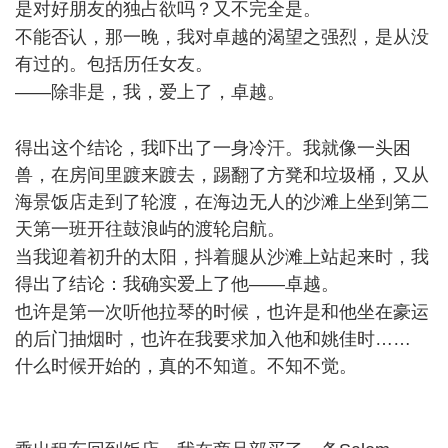
是对好朋友的独占欲吗？又不完全是。
\2 s- u* R) p' W
不能否认，那一晚，我对卓越的渴望之强烈，是从没
有过的。包括历任女友。
3 i+ L) T, d2 ~3 ?4 h
――除非是，我，爱上了，卓越。
) w4 ~8 i4 J+ G. T. ^5 q)
L. E
得出这个结论，我吓出了一身冷汗。我就像一头困
兽，在房间里踱来踱去，踢翻了方凳和垃圾桶，又从
海景饭店走到了轮渡，在海边无人的沙滩上坐到第二
天第一班开往鼓浪屿的渡轮启航。
% K4 g/ q) g- @ O J4 ]
当我迎着初升的太阳，抖着腿从沙滩上站起来时，我
得出了结论：我确实爱上了他――卓越。
. Y! C* ]; Y, Y! A
也许是第一次听他拉琴的时候，也许是和他坐在豪运
的后门抽烟时，也许在我要求加入他和姚佳时……
什么时候开始的，真的不知道。不知不觉。
+ W. O# g*
f2 [# s2 m
, R/ [4 q' ?& k( z5 P5 v b. `