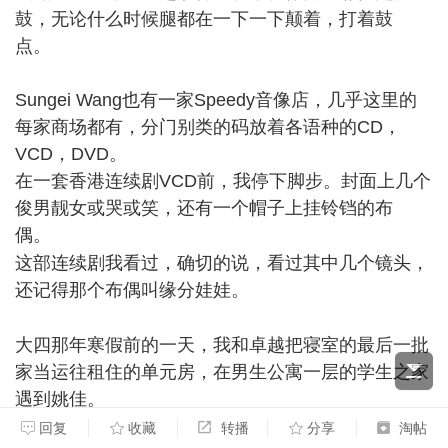
鼓，无论什么时候腿都在一下一下颠着，打着鼓
点。
Sungei Wang也有一家Speedy音像店，几乎这里的
每家商场都有，分门别类的码放着各语种的CD，
VCD，DVD。
在一套香港连续剧VCD前，我停下脚步。封面上几个
俊男靓女或哭或笑，还有一个帽子上挂铃铛的布
偶。
3 s! x: Q; A9 U( r% ]2 x' _0 l
这部连续剧我看过，确切的说，看过其中几个镜头，
还记得那个布偶叫缘分娃娃。
r8 B4 F" h9 x
大四那年寒假前的一天，我和卓越把寝室的最后一批
家当运往租住的单元房，在男生公寓一层的学生之家
遇到姚佳。
当时，她背对着我们，长卷发波浪般披散着，站在椅
回复
收藏
转播
分享
淘帖