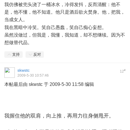
我仿佛被兜头浇了一桶冰水，冷得发抖，反而清醒：他不
是，他不懂，他不知道。他只是酒后欲火焚身。他，把我，
当成女人。
' A- C3 h: \4 Z7 D& j
我在黑暗中冷笑。笑自己愚蠢，笑自己痴心妄想。
虽然没做过，但我是，我懂，我知道，却不想继续。因为不
想做替代品。
支持
反对
skwstc
#
12
2009-5-30 10:57:46
本帖最后由 skwstc 于 2009-5-30 11:58 编辑
0 m8 u3 B) {' i$ S$
U: L2 @
$ J: n: x% s& i# E
我握住他的双肩，向上推，再用力往身侧甩开。
%
Z ?/ [0 @+ V