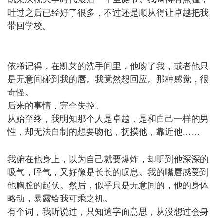
吐过之后已经好了很多，不过还是顺从得让卓越把我
带回学校。
& R2 C$ `3 y: y) V' V7 Z" H
! D1 r' ?( ]& J2 E9 M
依稀记得，在凯莱的洗手间里，他吻了我，或者他只
是无意间碰到我的唇。我竟然想回应。那种感觉，很
奇怪。
后来的事情，完全失控。
从始至终，我明知那个人是卓越，是和自己一样的男
性，却无法自制的想要吻他，抚摸他，靠近他……
8
h! ?) I4 x2 d% l% Z0 H
我俯在他身上，以为自己就要爆炸，却听到他深深的
吸气，呼气，又好像是长长的叹息。我的嘴唇感受到
他胸膛的起伏。然后，似乎只是无意间的，他的身体
略动，暴露给我可乘之机。
有个词，我听说过，只知道字面意思，从没想过会身