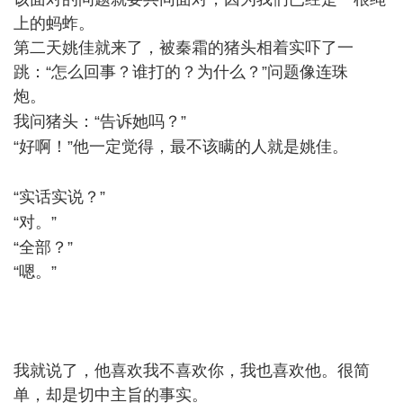
上的蚂蚱。
第二天姚佳就来了，被秦霜的猪头相着实吓了一
跳：“怎么回事？谁打的？为什么？”问题像连珠
炮。
5 y0 @- u7 j4 s/ f" |* v
我问猪头：“告诉她吗？”
8 q8 _% ~% o# n- J! K1 D
“好啊！”他一定觉得，最不该瞒的人就是姚佳。
1 W. A'
e/ r* [+ {
“实话实说？”
; C0 q* e1 O- B/ J2 a
“对。”
& T- o7 D, m/ v/ O8 t
“全部？”
“嗯。”
5 S6 }; u% u# Q
# Y6 y0 y9 J9 A4 b
我就说了，他喜欢我不喜欢你，我也喜欢他。很简
单，却是切中主旨的事实。
& B* ?/ Y) E. G$ k- L. }