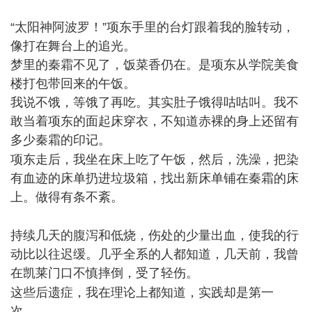
a# U5 {/ A
“太阳神阿波罗！”项东手里的台灯跟着我的脸转动，
像打在舞台上的追光。
梦里的秦霜不见了，饭菜香仍在。是项东从学院美食
楼打包带回来的午饭。
我说不饿，等饿了再吃。其实肚子饿得咕咕叫。我不
敢当着项东的面起床穿衣，不知道赤裸的身上还留有
多少秦霜的印记。
, d& A& Q" A8 T) e
项东走后，我坐在床上吃了午饭，然后，洗澡，把染
有血迹的床单扔进垃圾箱，找出新床单铺在秦霜的床
上。做得有条不紊。
4 L$ E t; @2 `. l' m6 h2 G. {5 b
持续几天的腹泻和低烧，伤处的少量出血，使我的行
动比以往迟缓。几乎全系的人都知道，几天前，我曾
在凯莱门口不慎摔倒，受了轻伤。
T4 m7 \1 `; ~- A- ]1 h: s
这些后遗症，我在理论上都知道，实践却是第一
次。