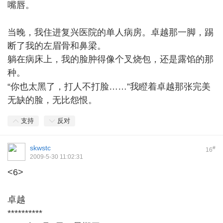
嘴唇。
9 \/ }0 d9 j+ d ^+ P q7 A, {0 J
当晚，我住进复兴医院的单人病房。卓越那一脚，踢
断了我的左眉骨和鼻梁。
躺在病床上，我的脸肿得像个叉烧包，还是露馅的那
种。
! a0 b9 n2 j# c" Y$ [
“你也太黑了，打人不打脸……”我瞪着卓越那张完美
无缺的脸，无比怨恨。
支持
反对
skwstc
#
16
2009-5-30 11:02:31
<6>
1 c U( c0 _: F# s4 ?
卓越
**********