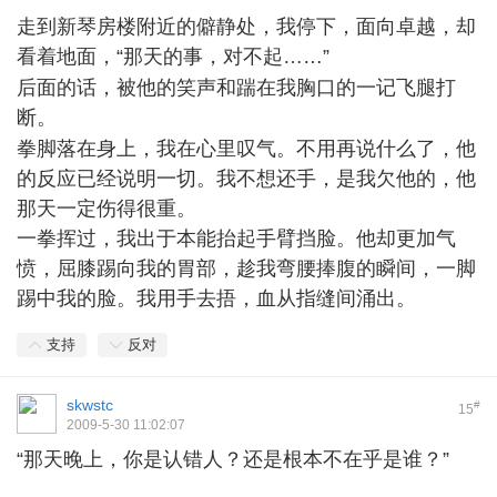
走到新琴房楼附近的僻静处，我停下，面向卓越，却
看着地面，“那天的事，对不起……”
% f1 ~' G# I4 X V: h
后面的话，被他的笑声和踹在我胸口的一记飞腿打
断。
3 l" e5 D( [4 s+ c' X1 B; R3 m
拳脚落在身上，我在心里叹气。不用再说什么了，他
的反应已经说明一切。我不想还手，是我欠他的，他
那天一定伤得很重。
一拳挥过，我出于本能抬起手臂挡脸。他却更加气
愤，屈膝踢向我的胃部，趁我弯腰捧腹的瞬间，一脚
踢中我的脸。我用手去捂，血从指缝间涌出。
支持
反对
skwstc
#
15
2009-5-30 11:02:07
“那天晚上，你是认错人？还是根本不在乎是谁？”
:
h+ R$ R- v: a