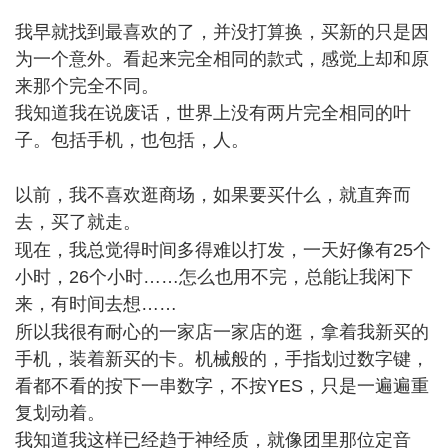
我早就找到最喜欢的了，并没打算换，买新的只是因
为一个意外。看起来完全相同的款式，感觉上却和原
来那个完全不同。
我知道我在说废话，世界上没有两片完全相同的叶
子。包括手机，也包括，人。
8 s- G& m1 u9 `
以前，我不喜欢逛商场，如果要买什么，就直奔而
去，买了就走。
' L6 m2 _. b+ J# r
现在，我总觉得时间多得难以打发，一天好像有25个
小时，26个小时……怎么也用不完，总能让我闲下
来，有时间去想……
3 q3 f* P7 J1 l8 R! `1 l
所以我很有耐心的一家店一家店的逛，拿着我新买的
手机，装着新买的卡。机械般的，手指划过数字键，
看都不看的按下一串数字，不按YES，只是一遍遍重
复划动着。
我知道我这样已经趋于神经质，就像团里那位定音