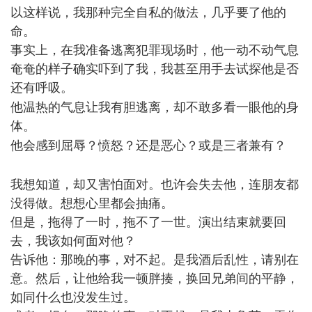
以这样说，我那种完全自私的做法，几乎要了他的
命。
事实上，在我准备逃离犯罪现场时，他一动不动气息
奄奄的样子确实吓到了我，我甚至用手去试探他是否
还有呼吸。
1 P- f0 n) E2 d7 r; y
他温热的气息让我有胆逃离，却不敢多看一眼他的身
体。
2 h5 g8 V7 H, a& a" v9 P
他会感到屈辱？愤怒？还是恶心？或是三者兼有？
/
o7 v4 v7 V- _' n
我想知道，却又害怕面对。也许会失去他，连朋友都
没得做。想想心里都会抽痛。
但是，拖得了一时，拖不了一世。演出结束就要回
去，我该如何面对他？
告诉他：那晚的事，对不起。是我酒后乱性，请别在
意。然后，让他给我一顿胖揍，换回兄弟间的平静，
如同什么也没发生过。