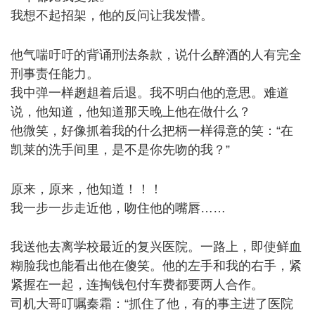
我想不起招架，他的反问让我发懵。
m5 O" v( g+ V: _) T$
X
他气喘吁吁的背诵刑法条款，说什么醉酒的人有完全
刑事责任能力。
我中弹一样趔趄着后退。我不明白他的意思。难道
说，他知道，他知道那天晚上他在做什么？
他微笑，好像抓着我的什么把柄一样得意的笑：“在
凯莱的洗手间里，是不是你先吻的我？”
- {5 j* o/ k7 b2 j1
{1 k8 r4 ]
原来，原来，他知道！！！
我一步一步走近他，吻住他的嘴唇……
1 {7 ^6 g' \1 v' R: e0 q" Z
我送他去离学校最近的复兴医院。一路上，即使鲜血
糊脸我也能看出他在傻笑。他的左手和我的右手，紧
紧握在一起，连掏钱包付车费都要两人合作。
司机大哥叮嘱秦霜：“抓住了他，有的事主进了医院