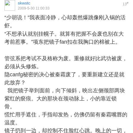
skwstc
#
13
2009-5-30 11:00:33
“少胡说！”我表面冷静，心却轰然爆跳像刚入锅的活
虾。
0 n( g3 |: V& L! V0 X9 m3 o% c
“不想承认就别挂幌子。就算有把握不会废也别在大
考前惹事。”项东把镜子fan扣在我胸口的棉被上。
/
x5 h) q* X% H7 g5 g; ]% E! ]+ t
管弦系把考试不及格称为废。重修就好比武功被废，
必须从头修炼。
隐canfg秘密的决心被秦霜废了，要重新建立还是就
此放弃？
我把镜子举到面前，向下倾斜，映出左侧颈部两块
紫红的瘀痕。大的那块在颈动脉上，小的靠近锁
骨。
慌忙用手遮住，手指却发热，仿佛仍留有秦霜嘴唇的
温度。
镜子扔到一边，却控制不住脸红心跳。晚上的一切，