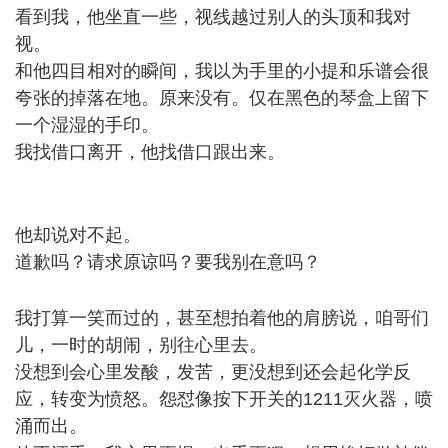
看到我，他坐直一些，视线越过别人的头顶和我对
视。
和他四目相对的瞬间，我以为手里的小提和乐谱会很
夸张的掉落在地。原来没有。仅在黑色的琴盒上留下
一个湿湿的手印。
我找借口离开，他找借口跟出来。
7 W) w8 g, J; a/ B0 p& G
1 U4 H4 C# h6 a
他却说对不起。
道歉吗？请求原谅吗？要我别在意吗？
# n6 X7 f& J4 h&
[3 i* W
我打算一笑而过的，甚至想拍着他的肩膀说，咱哥们
儿，一时的胡闹，别往心里去。
没想到会心里发酸，发苦，更没想到还会起化学反
应，转变为愤怒。怨怼像按下开关的1211灭火器，喷
涌而出。
) N' i/ u! S3 Y- u