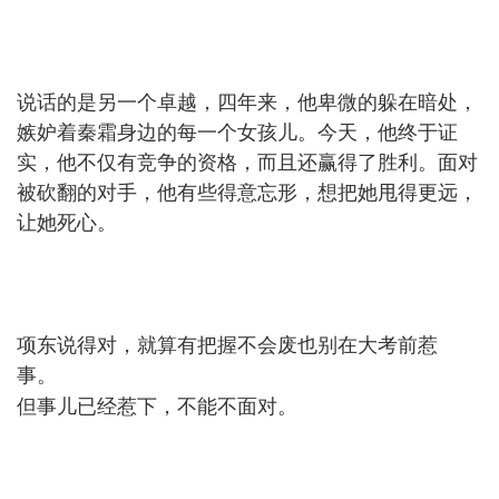
v0 G- ^3 e
: \2 Q+ p9 L) p0 H% d
说话的是另一个卓越，四年来，他卑微的躲在暗处，
嫉妒着秦霜身边的每一个女孩儿。今天，他终于证
实，他不仅有竞争的资格，而且还赢得了胜利。面对
被砍翻的对手，他有些得意忘形，想把她甩得更远，
让她死心。
+ u2 r0 L B4 u0 e1 i0 D1 ~9 ~2 ~# u
0 u( L' Z% e0 p
项东说得对，就算有把握不会废也别在大考前惹
事。
V% X( j h& g
但事儿已经惹下，不能不面对。
8 j6 ], H% B( a; |- M! d+ R