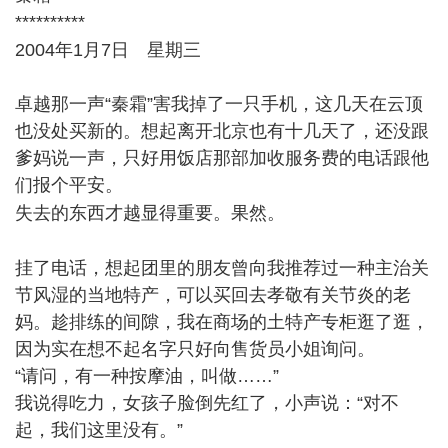
**********
- Z- e% E. u) n( B' E! r
2004年1月7日 星期三
卓越那一声“秦霜”害我掉了一只手机，这几天在云顶
也没处买新的。想起离开北京也有十几天了，还没跟
爹妈说一声，只好用饭店那部加收服务费的电话跟他
们报个平安。
! t; c' k; s" q; S3 F
失去的东西才越显得重要。果然。
8 [3 s! m& ]6 v+ l7 v
挂了电话，想起团里的朋友曾向我推荐过一种主治关
节风湿的当地特产，可以买回去孝敬有关节炎的老
妈。趁排练的间隙，我在商场的土特产专柜逛了逛，
因为实在想不起名字只好向售货员小姐询问。
“请问，有一种按摩油，叫做……”
我说得吃力，女孩子脸倒先红了，小声说：“对不
起，我们这里没有。”