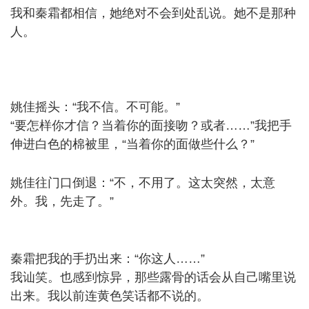
我和秦霜都相信，她绝对不会到处乱说。她不是那种
人。
+ T2 ~9 c/ U' U3 u+ s7 Z$ x
姚佳摇头：“我不信。不可能。”
“要怎样你才信？当着你的面接吻？或者……”我把手
伸进白色的棉被里，“当着你的面做些什么？”
* ~3 C5
w, r6 j+ \& \0 B
姚佳往门口倒退：“不，不用了。这太突然，太意
外。我，先走了。”
( W: N, B5 a2 O ]! l
1 z5 I0 ] Q& K8 C, y
秦霜把我的手扔出来：“你这人……”
我讪笑。也感到惊异，那些露骨的话会从自己嘴里说
出来。我以前连黄色笑话都不说的。
% N" y' `# L8 \- h( Q'