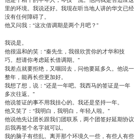
他是个精干的中年人，琴技一流。他问我是否适应这
里的环境。我说还好。我现在听当地人讲的华文已经
没有任何障碍了。
他又问我：“这次借调期是两个月吧？”
5 y/ _* S9 C$ o6 p'
s
我说是。
$ `# T9 N6 a6 j, g( ]
他很温和的笑：“秦先生，我很欣赏你的才华和技
巧。想请你考虑延长借调期。”
7 ^% h7 I/ k* Q) D& k* o# T
我差点就要拒绝，又咽回去，问他要延多久。他说一
整年，能再长些更加好。
我想了想，说：“还是一年吧。我西马的签证是一年
多次往返。”
他说签证的事不用我挂心的。我还是坚持一年。
他又笑了：“我明白，我明白，年轻人啦。”
他说他先让团长跟我们团联系，两个团签好延期协议
后我再签个名字就可以。
我的脑子有些乱。离开那个环境久一些，有些人有些