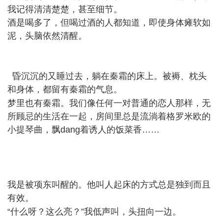
我记得清清楚楚，甚至细节。
酒是喝多了，但喝过酒的人都知道，即使身体瘫软如
泥，头脑依然清醒。
/ {/ g2 N% A. j$ I3 _- z* t9 F
昏沉沉的又睡过去，躺在秦霜的床上。被褥、枕头
和身体，都留有秦霜的气息。
5 S: U, p8 [* V& e9 K* O
梦里也有秦霜。我们像任何一对普通的恋人那样，无
所顾忌的生活在一起，房间里总是流淌着格罗米欧的
小提琴曲，飘dang着诱人的饭菜香……
. B. w: M$ H% G$
m( d
# w6 k' z g0 {2 V- d! D F
: K; G3 L0 v( U9 q. u$ M) R% I
我是被项东叫醒的。他叫人起床的方式总是独到而且
有效。
5 F& m4 M. _9 F- }' h6 W
“什么呀？这么亮？”我低声叫，头扭向一边。
# R% e7