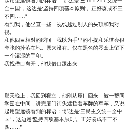
起用望远镜看到的标语：“那边是‘三 min zhu 义统一
全中国’，这边是‘坚持四项基本原则’。正好凑成不三
不四……”
( O) @3 J; I: H }
看到我，他坐直一些，视线越过别人的头顶和我对
视。
和他四目相对的瞬间，我以为手里的小提和乐谱会很
夸张的掉落在地。原来没有。仅在黑色的琴盒上留下
一个湿湿的手印。
% B2 o4 D% u4 N; V) d6 Y; _& |
我找借口离开，他找借口跟出来。
( G, P8 o4 \: D! v7 b; l( K
0 O$ T: ~& j& P W; Z- c/ W9 M
那天晚上，我回到寝室，他刚从厦门回来，被一帮同
学围在中间，讲完厦门街头遮挡着车牌的军车，又说
起用望远镜看到的标语：“那边是‘三民主义统一全中
国’，这边是‘坚持四项基本原则’。正好凑成不三不
四……”