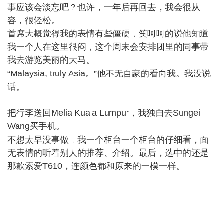
事应该会淡忘吧？也许，一年后再回去，我会很从
容，很轻松。
首席大概觉得我的表情有些僵硬，笑呵呵的说他知道
我一个人在这里很闷，这个周末会安排团里的同事带
我去游览美丽的大马。
* _9 U# p# X5 m8 o w
“Malaysia, truly Asia。”他不无自豪的看向我。我没说
话。
把行李送回Melia Kuala Lumpur，我独自去Sungei
Wang买手机。
% v# \. g/ O; |) E5 V& p$ H
不想太早没事做，我一个柜台一个柜台的仔细看，面
无表情的听着别人的推荐、介绍。最后，选中的还是
那款索爱T610，连颜色都和原来的一模一样。
& W5 p!
|! Y2 m* }7 \3 i/ O% A
2 ~0 Z: M: d# k! i
0 K5 [+ }/ |( K% m' d0 E5 G