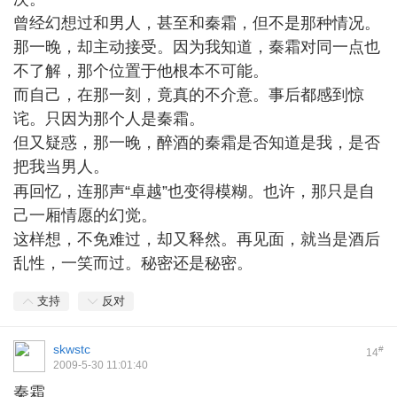
曾经幻想过和男人，甚至和秦霜，但不是那种情况。
那一晚，却主动接受。因为我知道，秦霜对同一点也
不了解，那个位置于他根本不可能。
而自己，在那一刻，竟真的不介意。事后都感到惊
诧。只因为那个人是秦霜。
但又疑惑，那一晚，醉酒的秦霜是否知道是我，是否
把我当男人。
, l" u5 K+ T9 c1 ^7 N- z; [; j1 ]
再回忆，连那声“卓越”也变得模糊。也许，那只是自
己一厢情愿的幻觉。
这样想，不免难过，却又释然。再见面，就当是酒后
乱性，一笑而过。秘密还是秘密。
/ D7 X' Z0 x" l4 A/ w
支持
反对
skwstc
#
14
2009-5-30 11:01:40
秦霜