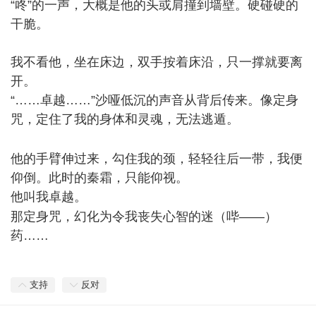
“咚”的一声，大概是他的头或肩撞到墙壁。硬碰硬的
干脆。
我不看他，坐在床边，双手按着床沿，只一撑就要离
开。
“……卓越……”沙哑低沉的声音从背后传来。像定身
咒，定住了我的身体和灵魂，无法逃遁。
, {7 [+ p$ B* l/ v'
G3 [; V* n
他的手臂伸过来，勾住我的颈，轻轻往后一带，我便
仰倒。此时的秦霜，只能仰视。
他叫我卓越。
& j" d# C' \" c% i) c
那定身咒，幻化为令我丧失心智的迷（哔——）
药……
5 _/ R5 |. C' C: T& k% F; w
支持
反对