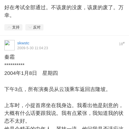
好在考试全部通过。不该废的没废，该废的废了。万
幸。
支持
反对
skwstc
#
18
2009-5-30 11:04:23
秦霜
4 i l6 E; W; B* e* v: g1 t
**********
]4 S4 b5 a8 D5 K% w" U6 U- D* q
2004年1月8日 星期四
' _4 f3 W5 q) ]& d: a
6 `' ~+ g+ D4 B4 V( l* Y
下午3点，所有演奏员从云顶乘车返回吉隆坡。
$ W0
Z% n0 j# g# G8 ?4 @; k
上车时，小提首席坐在我身边。我看出他是刻意的，
大概有什么话要跟我说。我有点紧张，我知道我的状
态不太好。
7 A: R2 p# g7 Z+ ^/ q9 B' P