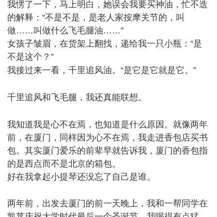
我愣了一下，马上明白，她误会我要买神油，忙不迭
的解释：“不是不是，是老人家按摩关节的，叫
做……叫做什么飞毛腿油……”
女孩子皱眉，在货架上翻找，递给我一只小瓶：“是
不是这个？”
& q) Y! |# T; U3 m( `. h
我接过来一看，千里追风油。“是它是它就是它。”
%
l8 B8 v8 Z4 K- z9 E: [
千里追风和飞毛腿，我还真能联想。
; g0 Q2 u9 _+ {2 ?! n
7 J0 t5 y* p% c; Q* k
我知道我是心不在焉，也知道是什么原因。就像两年
前，在厦门，同样因为心不在焉，我走进香包店买书
包。其实厦门爱乐的前辈早就告诉我，厦门的香包指
的是西点而不是北京的箱包。
好在我拿起小提琴还没忘了自己是谁。
5 W: v& b e) }- D
两年前，出发去厦门的前一天晚上，我和一帮同学在
凯莱庆祝大学时代最后一个圣诞节。我喝得有点猛，