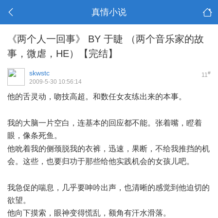
真情小说
《两个人一回事》 BY 于睫 （两个音乐家的故
事，微虐，HE）【完结】
skwstc
#
11
2009-5-30 10:56:14
他的舌灵动，吻技高超。和数任女友练出来的本事。
- b2 D;
n0 q8 x! A* R
我的大脑一片空白，连基本的回应都不能。张着嘴，瞪着
眼，像条死鱼。
" D' o# U: d/ `2 `+ O
他吮着我的侧颈脱我的衣裤，迅速，果断，不给我推挡的机
会。这些，也要归功于那些给他实践机会的女孩儿吧。
%
S8 ^0 b; a1 U2 U
我急促的喘息，几乎要呻吟出声，也清晰的感觉到他迫切的
欲望。
他向下摸索，眼神变得慌乱，额角有汗水滑落。