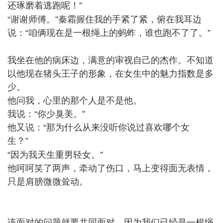
还琢磨着逃跑呢！”
* Z7 C i! K2 l# D
“谢谢师傅。”秦霜握住我的手紧了紧，俯在我耳边
说：“咱俩现在是一根绳上的蚂蚱，谁也跑不了了。”
% }9 Z9 @2 B- s5 W
我坐在他的病床边，满意的审视自己的杰作。不知道
以他现在猪头王子的形象，在女生中的魅力指数是多
少。
他问我，心里的那个人是不是他。
我说：“你少臭美。”
他又说：“那为什么从来没听你说过喜欢哪个女
生？”
, B" K' i/ |% i! b3 g( L# N
“因为我天生重男轻女。”
他呵呵笑了两声，牵动了伤口，马上变得面无表情，
只是肩膀微微耸动。
, M! P$ ~$ G% ]0 m2 t
该面对的问题就要共同面对，因为我们已经是一根绳