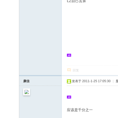
LZ自己去算
回复
康佳
发表于 2011-1-25 17:05:30
|
应该是千分之一
4 h6 J. |1 J2 P" k& 