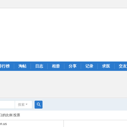
排行榜
淘帖
日志
相册
分享
记录
求医
交友
搜索
搜
口的比例 投票
索
n.us