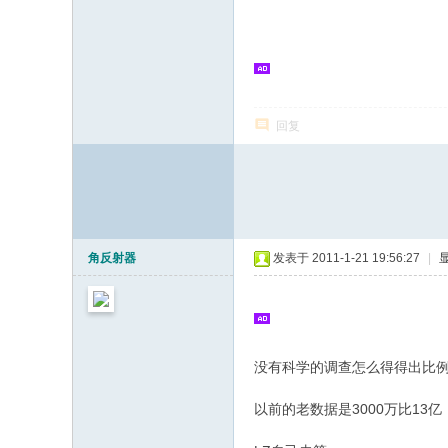
志
论
坛
回复
角反射器
发表于 2011-1-21 19:56:27
|
没有科学的调查怎么得得出比
( b) q+ K% v; P% T1 b1 v: x* e
以前的老数据是3000万比13亿