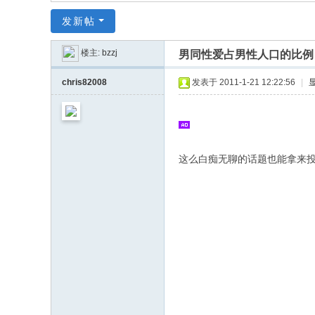
同
发新帖
|
华
楼主:
bzzj
男同性爱占男性人口的比例
同
chris82008
发表于 2011-1-21 12:22:56
|
社
区
|
华
这么白痴无聊的话题也能拿来
人
同
志
|
华
人
同