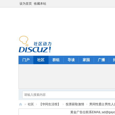
设为首页
收藏本站
门户
社区
群组
导读
家园
广播
»
社区
›
【华同生活馆】
›
投票获取激情
›
男同性爱占男性人
华
黄金广告位联系EMAIL:
ad@gayc