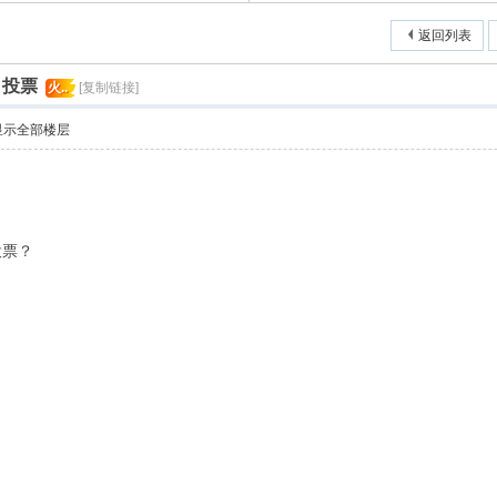
返回列表
 投票
火..
[复制链接]
显示全部楼层
投票？