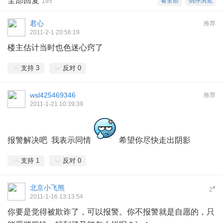
全部回复
看全部
倒序浏览
195
君心
推荐
2011-2-1 20:56:19
楼主估计当时也色迷心窍了
支持
3
反对
0
wsl425469346
推荐
2011-1-21 10:39:39
报警解决吧 我表示同情
希望你尽快走出阴影
支持
1
反对
0
北京小飞熊
#
2
2011-1-16 13:13:54
你要是觉得被欺诈了，可以报警。你不报警就是自愿的，只