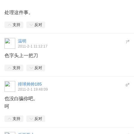
y. u6 Y& R
处理这件事。
支持
反对
温明
#
7
2011-2-1 11:12:17
色字头上一把刀
支持
反对
排球帅帅185
#
8
2011-2-1 19:48:09
也没白骗你吧。
呵
支持
反对