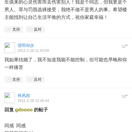
生俱来的心灵伤害而去伤害别人！我是个同志，但我更是个
男人。罪与罚我选择接受，我绝不做不是男人的事。希望楼
主能找到让自己生活平衡的方式，祝你家庭幸福！
支持
反对
望而却步
#
32
2011-2-28 11:50:09
我如果结婚了，我不知道我能不能控制，但可能也早晚和你
一样痛苦
支持
反对
秋风怨
#
33
2011-2-28 12:45:44
回复
gdoooo
的帖子
8 M$ L* ], G, m) E6 {; H$ A
* l8 H5 I- w0 Q9 _
同感 同感