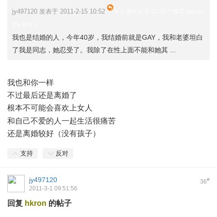
jy497120 发表于 2011-2-15 10:52
% J; @% x- [5 G( Z9 ^" f& Z- m3 u2
g% W% s
我也是结婚的人，今年40岁，我结婚前就是GAY，我和老婆坦白
了我是同志，她忍受了。我除了在性上面不能和她其 ...
我也和你一样
不过最后还是离婚了
根本不可能会喜欢上女人
; Z& e" z& q) [* Z5 v* Z* y4 o
和自己不爱的人一起生活很痛苦
还是离婚较好（没有孩子）
支持
反对
jy497120
#
36
2011-3-1 09:51:56
回复
hkron
的帖子
" ~8 m% W1 `; ^, }1 M, \