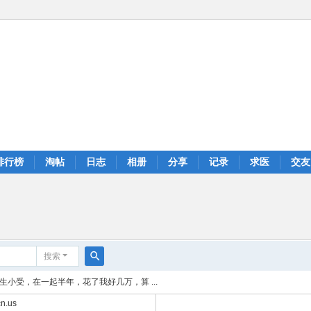
排行榜
淘帖
日志
相册
分享
记录
求医
交友
搜索
搜
生小受，在一起半年，花了我好几万，算 ...
索
n.us