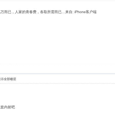
而已，人家的青春费，各取所需而已…来自: iPhone客户端
显示全部楼层
无套内射吧