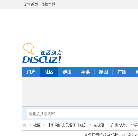
设为首页
收藏本站
门户
社区
群组
导读
家园
广播
»
社区
›
【华同阳光关爱工作组】
›
法援署
›
广州 认识一个学
华
黄金广告位联系EMAIL:
ad@gayc