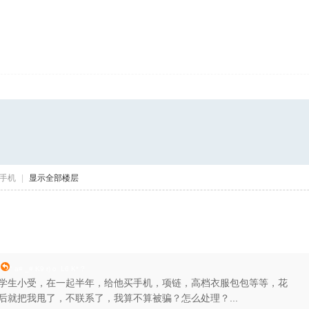
手机
|
显示全部楼层
前
" a# _# K9 r) o L6 K* ?
学生小受，在一起半年，给他买手机，项链，高档衣服包包等等，花
后就把我甩了，不联系了，我算不算被骗？怎么处理？...