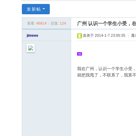
同
发新帖
|
华
广州 认识一个学生小受，
查看:
46814
|
回复:
124
同
jimeee
发表于 2014-1-7 23:00:35
|
显
社
区
|
华
我在广州，认识一个学生小受
就把我甩了，不联系了，我算
人
同
志
|
华
人
同