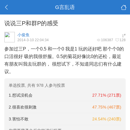
G言乱语
说说三P和群P的感受
小俊鱼
#
1
2014-3-10 22:04:34
106387
128
参加过三P，一个0.5 和一个0 我是1 玩的还好吧 那个个0的
口活很好 吸的我很舒服。0.5的菊花好像比0的还松，最近
有朋友叫我去玩群的， 很想试下，不知道同志们有什么建
议。
单选投票, 共有 978 人参与投票
1.想试没机会
27.71% (271票)
2.很喜欢很刺激
47.75% (467票)
3.害怕不敢
24.54% (240票)