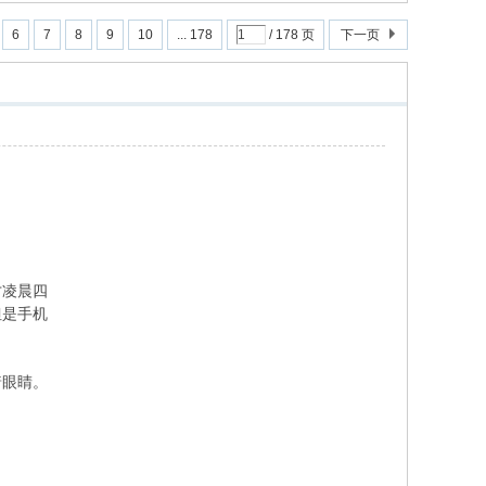
6
7
8
9
10
... 178
/ 178 页
下一页
才凌晨四
但是手机
着眼睛。