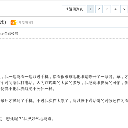
返回列表
1
2
3
4
5
此）
火
[复制链接]
显示全部楼层
 g7 v9 [
醒，我一边骂着一边取过手机，接着很艰难地把眼睛睁开了一条缝。草，
这个时间给我打电话。因为昨晚喝的太多的缘故，我感觉眼皮沉的可怕，
，仿佛不把我弄醒绝不罢休一样。
，最后才摸到了手机。不过我实在太累了，所以按下通话键的时候还在闭
点，想死呢？”我没好气地骂道。
' }/ l; j, V+ Y5 b, Z