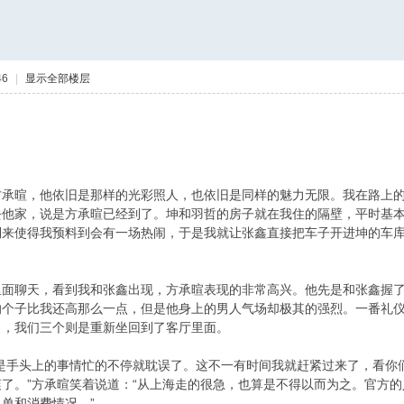
46
|
显示全部楼层
 ]3 Z
方承暄，他依旧是那样的光彩照人，也依旧是同样的魅力无限。我在路上
去他家，说是方承暄已经到了。坤和羽哲的房子就在我住的隔壁，平时基
到来使得我预料到会有一场热闹，于是我就让张鑫直接把车子开进坤的车
里面聊天，看到我和张鑫出现，方承暄表现的非常高兴。他先是和张鑫握
的个子比我还高那么一点，但是他身上的男人气场却极其的强烈。一番礼
了，我们三个则是重新坐回到了客厅里面。
$ U; ~# d- u- i, e
是手头上的事情忙的不停就耽误了。这不一有时间我就赶紧过来了，看你
了。”方承暄笑着说道：“从上海走的很急，也算是不得以而为之。官方的
单和消费情况。”