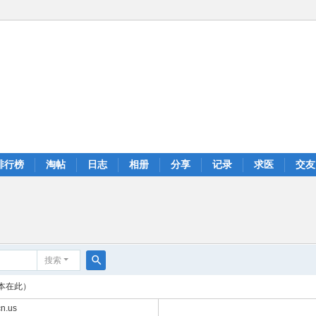
排行榜
淘帖
日志
相册
分享
记录
求医
交友
搜索
搜
本在此）
索
n.us