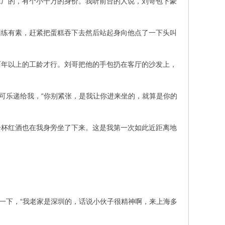
工厂的，有个小千万的身价。我听前台的人说，刘哥包下豪
训练有素，赶紧把蛋糕吞下去然后站起身向他点了一下头叫
两年以上的工龄才行。刘哥把他的手包扔在客厅的沙发上，
可乐递给我，“你别紧张，是我让你进来坐的，就算是你的
一杯红酒也在我身旁坐了下来。这是我第一次如此近距离地
一下，“我老家是深圳的，话说小伙子很精神啊，来上海多