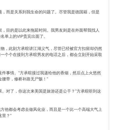
题，而是关系到我生命的问题了。尽管我是德国籍，但是
默，目的是以此来拖延时间。我男友则是在外面帮我找人
名单上的VIP贵宾出面了。
3 F5 ~' F/ K5 B% n$ r6 v
人物，此刻方承暄讲江湖义气，尽管已经被官方扣留却仍然
们一个个在接到方承暄男友的电话之后，都会立刻开始采取
这件事情。”方承暄接过我递给他的香烟，然后点上火悠然
金腰带，修桥补路无尸骸！”
- n5 O2 H: t0 |
果。对了，你这次来美国是旅游还是公干？”方承暄听到这
地方他都会考虑去做风化业，而且是一个比一个高端大气上
里？”