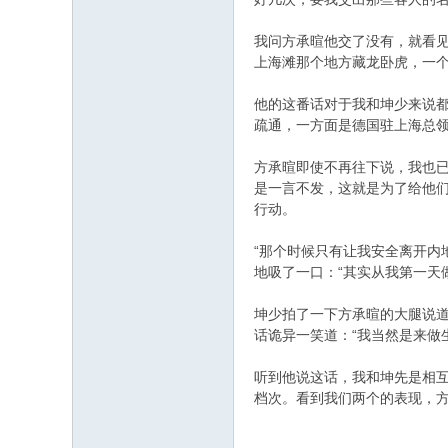
0 o8 x* I# X, j7 j% V( M% P5 l
我问方承暄他交了没有，就看
上海滩那个地方藏龙卧虎，一个
他的这番话对于我和坤少来说
疏通，一方面是德国驻上海总领
, P1 j$ y! D- Q( v
方承暄即使不再往下说，我也
是一言不发，这就是为了给他
行动。
9 N: N3 [1 X+ ?9 n, [9 s
9 C/ U5 W& f9 h( V1 x4 l# ?0 I
“那个时候只有让我安全离开内
地吸了一口：“其实从我第一天
$ \3 l& h: D7 A
坤少拍了一下方承暄的大腿说道
话诡异一笑道：“我当然是来做
; g) X d/ E( G2 Q0 |% _8 `1 s+ Y
听到他说这话，我和坤先是相
档次。看到我们两个的表现，方