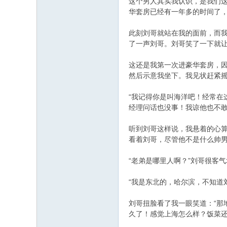
这个男人其实我认识，是我们
华套房已经有一年多的时间了
此刻刘哥就站在我的面前，而
了一声刘哥。刘哥笑了一下就
这还是我第一次进豪华套房，
然后示意我坐下。我见状赶紧
, E& x3 e- v7 p/ [' @
“我记得你是叫海洋吧！经常在
经理问话也没事！我谅他也不敢
% h" w3 F( D- t0 y1 C
听到刘哥这样说，我悬着的心
看着刘哥，尽管他不是什么帅
$ k$ `' [ B5 ^7 _
“老弟是哪里人啊？”刘哥很客
& i7 @# [2 g0 F- u5 b" O2 O
“我是东北的，哈尔滨，不知道
0 m) o+ x. u* C9 E3 r" x( E
刘哥扭脸看了我一眼笑道：“那
久了！感觉上海怎么样？饭菜还
8 X9 o3 t$ v* A: m. F