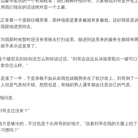
这边豪华套房的一个长期租客，我们都称呼他刘哥。大家都说刘哥是开化
，用我们现在的话说绝对是一个土豪。
5 X6 \( ~& T# D& I& W
我正拿着一个蛋糕往嘴里塞，那种场面是要多尴尬有多尴尬。还好我算是
让我跟他进房间去。
因为我那时候暂时还没有资格去打扫这里。能进到这里来的服务生都得有
摇摇手表示还是算了。
这个楼层见到你却没怎么和你说过话。”刘哥边说边从冰箱里取出一罐可口
拿你怎么样。”
7 A( i8 }2 T. n! f% ~* q0 n" g2 n
算是落了一半，于是恭敬不如从命我也就顺势坐在了软沙发上。刘哥倒了
男人但是气质却不错。想想也是，有钱的男人通常都会注意自己的气质。
气地问道。
刘哥去过没有？”
地方是够冷的，不过也是个出帅哥的好地方。”说着刘哥在我的大腿上拍了
习惯吗？”
* n" L. N, i) F- e* P" p