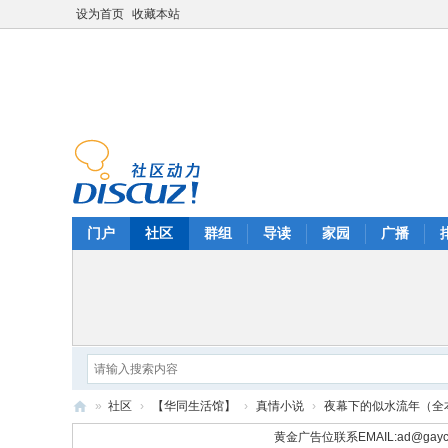
设为首页
收藏本站
门户
社区
群组
导读
家园
广播
»
社区
›
【华同生活馆】
›
真情小说
›
夜幕下的似水流年（全
华
黄金广告位联系EMAIL:
ad@gayc