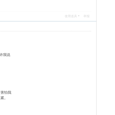
使用道具
举报
许我说
是害怕我
越紧。
&