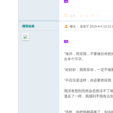
回复
0
1
檀香秘扇
楼主
|
发表于 2015-4-4 13:12:
“海洋，答应我，不要做任何把
出半个不字。
! Y& v; k# C5 t! {" N9 w
“好好好，我答应你，一定不做
“不仅仅是这样，你还要答应我
; H( w$ p4 Z: l/ Q- l
我没有想到浩然会忽然冷不丁
逃走了一样。我感到手指有点
S" t$ n/ R6 Z# h
“浩然，你把我都弄疼了，别这