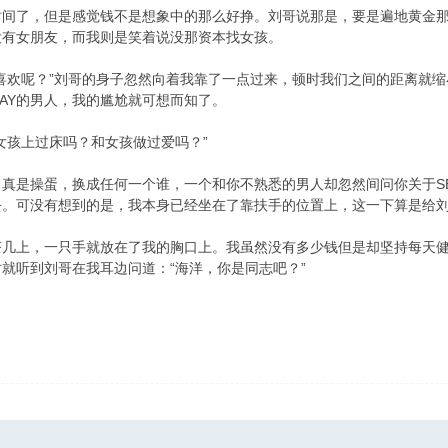
时间了，但是感觉钱不是想象中的那么好挣。刘哥说那是，要是遍地黄金
没有女朋友，而我则是笑着说没那资本找女孩。
. i9 j0 s, B6 z% z2 o
喜欢呢？”刘哥的身子忽然向着我靠了一点过来，顿时我们之间的距离就
AY的男人，我的尴尬就可想而知了。
女孩上过床吗？和女孩做过爱吗？”
0 E/ f! M$ o: R+ v. O8 t) p
真是操蛋，换成任何一个谁，一个和你不熟悉的男人却忽然间问你关于S
去。可没有想到的是，我本身已经坐在了靠扶手的位置上，这一下算是给
茶几上，一只手就放在了我的胸口上。我虽然没有多少钱但是却坚持每天
就听到刘哥在我耳边问道：“海洋，你是同志吧？”
$ r! d6 T, B) O2 f- k5 \: Y