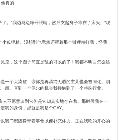
，他真的
& h! e
了。”我边骂边睁开眼睛，然后支起身子靠在了床头。“现
个小狐狸精。没想到他竟然还帮着那个狐狸精打我，怪我
是见鬼，这个圈子简直是乱的可以的了！我都不明白怎么还
确是一个大染缸，谅你是再清纯无暇的主儿也会被同化。刚
就一般。直到一个偶尔的机会我接触到了一个特殊行业。
，很多人不愿意谈到它但是它却真实地存在着。那时候我在一
定我的身份，那就是我是个GAY。
8 L0 G2 K0 V8 F/ g
所以我们都随身带着零食以便补充体力。正在我吃的开心的