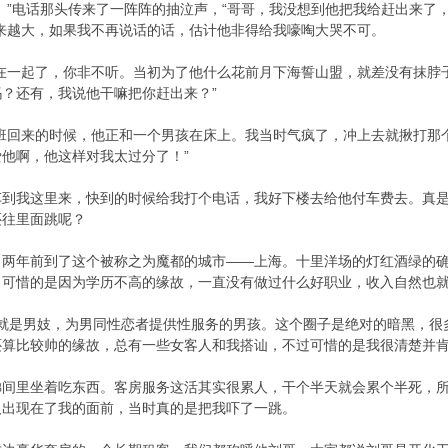
。”电话那头传来了一阵阵的抽泣声，“哥哥，我没想到他把我给赶出来了
来越大，如果我不再说话的话，估计他非得给我嚎啕大哭不可。
3 a% m2 ^6 s
在一起了，你非不听。当初为了他什么花前月下海誓山盟，就差没有抹脖子
？还有，我说他干嘛把你赶出来？”
下班回来的时候，他正和一个男孩在床上。我当时气疯了，冲上去就揪打那
他啊，他这样对我太过分了！”
车到我这里来，快到的时候给我打个电话，我好下楼去给他付车费去。真
还往里面跳呢？
，两年前到了这个被称之为魔都的城市——上海。十里洋场的灯红酒绿的
，可惜的是因为学历不高的缘故，一直没有做过什么好职业，收入自然也
oy，也就是男妓，为男同性恋者提供性服务的男孩。这个圈子是绝对的暗黑
算比较帅的缘故，总有一些女客人和我搭讪，不过可惜的是我很清楚并肯
梯间里坐着吃东西。客房服务这活其实很累人，干个半天就会累个半死，
人出现在了我的面前，当时真的是把我吓了一跳。