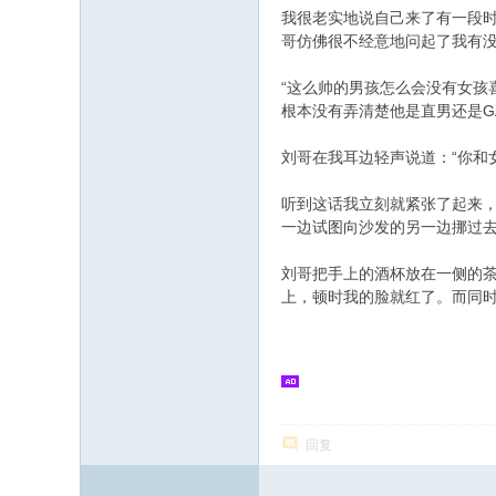
我很老实地说自己来了有一段
哥仿佛很不经意地问起了我有
“这么帅的男孩怎么会没有女孩
根本没有弄清楚他是直男还是G
刘哥在我耳边轻声说道：“你和
听到这话我立刻就紧张了起来，
一边试图向沙发的另一边挪过
刘哥把手上的酒杯放在一侧的
上，顿时我的脸就红了。而同时
' y" ^5 ^7 Z" }2 ]. e" x( o* t
回复