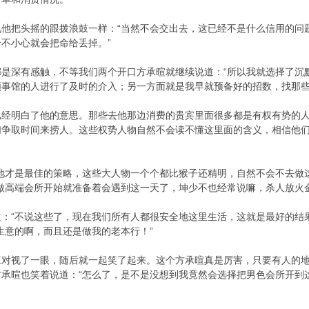
见他把头摇的跟拨浪鼓一样：“当然不会交出去，这已经不是什么信用的问
不小心就会把命给丢掉。”
% C# E; _( t9 R
都是深有感触，不等我们两个开口方承暄就继续说道：“所以我就选择了沉
事馆的人进行了及时的介入；另一方面就是我早就预备好的招数，找那些
已经明白了他的意思。那些去他那边消费的贵宾里面很多都是有权有势的
们争取时间来捞人。这些权势人物自然不会读不懂这里面的含义，相信他
地才是最佳的策略，这些大人物一个个都比猴子还精明，自然不会不去做
做高端会所开始就准备着会遇到这一天了，坤少不也经常说嘛，杀人放火
：“不说这些了，现在我们所有人都很安全地这里生活，这就是最好的结
生意的啊，而且还是做我的老本行！”
互对视了一眼，随后就一起笑了起来。这个方承暄真是厉害，只要有人的
承暄也笑着说道：“怎么了，是不是没想到我竟然会选择把男色会所开到这