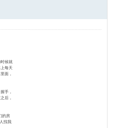
的时候就
本上每天
库里面，
了握手，
仪之后，
们的房
人找我