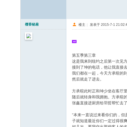
檀香秘扇
楼主
|
发表于 2015-7-1 21:02:
第五季第三章
3 L" [3 ^; a$ r& B e+ w'
这是我来到纽约之后第一次见
接到了坤的电话，他让我直接
我们都在一起，今天方承暄的
然后就走了进去。
4 F2 L A K8 G6 u! l
方承暄此时正和坤少坐在客厅
随后就转身和我拥抱。方承暄
张鑫直接进厨房给羽哲帮忙去
“本来一直说过来看你们的，但
子就知道最近你们一定过得很爽
好几次，要我交出那些客人的名