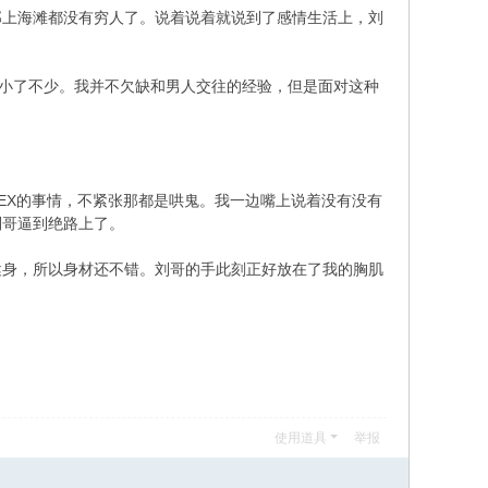
那上海滩都没有穷人了。说着说着就说到了感情生活上，刘
缩小了不少。我并不欠缺和男人交往的经验，但是面对这种
EX的事情，不紧张那都是哄鬼。我一边嘴上说着没有没有
刘哥逼到绝路上了。
' H* N: O* K$ ]# a5 a
健身，所以身材还不错。刘哥的手此刻正好放在了我的胸肌
使用道具
举报