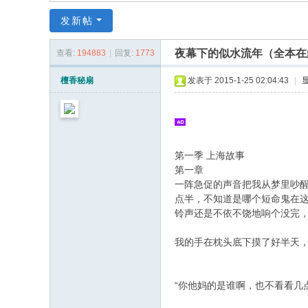
同
发新帖
|
华
夜幕下的似水流年（全本在
查看:
194883
|
回复:
1773
同
檀香秘扇
发表于 2015-1-25 02:04:43
|
社
区
|
华
第一季 上海故事
( w# B+ Q" ? `0 W#
第一章
人
3 J1 H1 _. N0 z* p' L) z% r! R
一阵急促的声音把我从梦里吵
同
点半，不知道是哪个短命鬼在
志
铃声还是不依不饶地响个没完
|
; e8 l4 v8 c% O6 M
我的手在枕头底下摸了好半天
华
7 C8 ?$ C7 c$ h1 L. Q
人
“你他妈的是谁啊，也不看看几
同
1 G$ f; z8 n% J' [