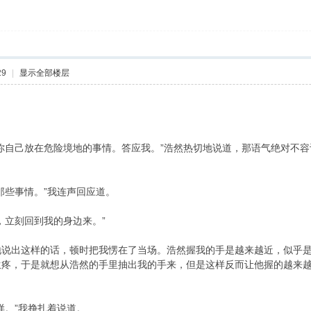
29
|
显示全部楼层
你自己放在危险境地的事情。答应我。”浩然热切地说道，那语气绝对不容
" D
那些事情。”我连声回应道。
' O$ g6 _! R, e0 O6 J5 L$ H: @2 T. t6 I
，立刻回到我的身边来。”
地说出这样的话，顿时把我愣在了当场。浩然握我的手是越来越近，似乎
生疼，于是就想从浩然的手里抽出我的手来，但是这样反而让他握的越来
样。”我挣扎着说道。
8 N v/ N9 Z* s$ J