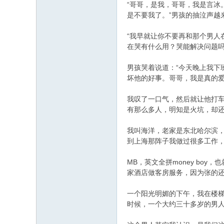
志
“哥哥，是我，哥哥，我是言冰
是不要我了。”男孩的抽泣声越
论
^7 B% z% x& a- D
坛
“我早就让你不要再和那个男人
在哭有什么用？哭能解决问题吗
3 L$ W. v8 i; p% _3 i
男孩哭着说道：“今天晚上我
坏他的好事。哥哥，我是真的爱
我叹了一口气，然后就让他打
有那么多人，明知是火坑，却
! S8 q; |4 Z9 P* M. q
我叫海洋，老家是东北哈尔滨
到上海那阵子我做过很多工作
MB，英文全拼money b
家酒店做客房服务，因为张的还
一个阳光明媚的下午，我在楼
时候，一个大约三十多岁的男
4 R9 [8 R0 {; f