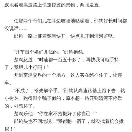
默地看着高速路上快速掠过的景物，两眼发直。
% h6 L3 k" D5
X" I) z# s4 _+ N
任那两个哥们儿在耳边吱哇地聒噪着，邵钧好长时间都
没说话……
邵钧一路上催着楚珣快开，快点儿开到清河监狱。
7 M.
a/ j" U4 p. p5 E5 f( P
“开车跟个娘们儿似的。”邵钧抱怨。
楚珣怒道：“时速都一百五十多了，再快我可就手抖
了，我胆儿小行吗！”
开到京津交界的一个地方，这人实在憋不住了，让停
车。
3 ~0 R5 R; u) o" q$ X
“不成了，爷先解个手。”邵钧从高速路基上跑下去，钻
小树丛，跑得跟个鸭子似的，原本想一路开到清河不停歇
的，可憋坏了。
楚珣乐他：“你在家不拾掇好了你自己！”
邵钧头也不回地说：“我都憋一宿了，就没找着机会撒
尿！”