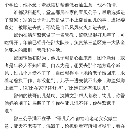
个学位，他不念；牵线搭桥帮他做石油生意，他不领情。
谁都没料想到，堂堂邵局长家的宝贝公子，最后选择进
了监狱；别的公子哥儿都是做了不上齤台面儿的事，遭纪委
查处，被顺进去的，邵钧是自己风风火火奔进去的。
邵钧在清河监狱做了一名管教，监狱里混好几年了，可
吃得开，年前已经升任邵大队长，负责第三监区第一大队全
体犯人的服刑、管教和生活。
7 ~ m, A* Z. r* H5 W# ]; W; r/ @
邵国钢当初以为，他儿子就是心血来潮，图个新鲜，或
者是年轻人不知轻重、自以为是，想要去那个地方逞个威
风，过几个月受不了了，自己就得乖乖地给老子滚回来，求
着老爸换工作。却没想到，儿子一进去就不出来，蹲监狱蹲
上瘾了，说“比在家里还舒坦”，“比泡妞还有滋味儿”。
邵钧的铁哥们儿楚珣、沈博文那帮人都说，钧儿，你齤
他妈的脑子进屎橛子了？你往哪儿混不好，你往监狱里
混？！
% I7 o( U$ ~4 u) c% J2 a: j- D
邵三公子满不在乎：“哥儿几个都给咱老老实实做生
意，哪天不老实了，混崴了，给抓到看守所和监狱里，看在