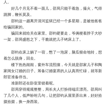
人。
E5 H, ]- G& H
好几个月见不着一面儿，邵局只能干着急，撮火，气得
跳脚，鞭长莫及。
U; }7 S& j% o: Y! w8 t! B! w8 \' x
邵钧这一趟离开清河监狱已经一个多星期，是被他爸爸
给骗回家的。
骗回来就给关在家里。邵钧硬要走，爷俩梗着脖子大吵
一架，邵局盛怒之下，干脆就把儿子铐床上了。
; t2 ^) ^3 z2 F;
c8 h
邵钧在床上躺了一宿，憋了一泡尿，脑瓜狠命地转，想
着怎么脱身，回去。
$ ] | }& T- s: c2 }
楼下热热闹闹，窗外车流熙攘，今天就是邵家儿子和陶
家闺女订婚的日子。筹备订婚宴席的人认真而忙碌，就等新
郎官准备停当。
准新郎还在卧室里锁着呢。
邵局穿得规规整整，局长夫人打扮得端庄漂亮。邵局叫
了几个人，低声吩咐几句，让把邵钧从屋里弄出来，好好拾
掇拾掇，换一身西装。
1 Y( o+ q1 n- H% s6 z% ~4 A