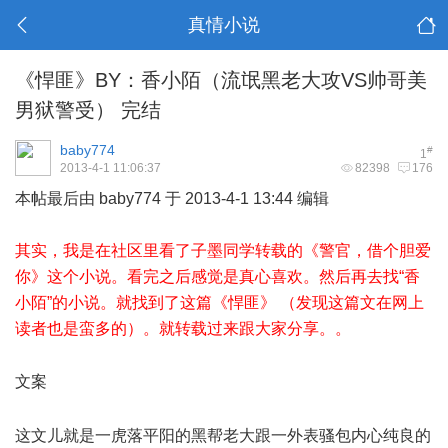
真情小说
《悍匪》BY：香小陌（流氓黑老大攻VS帅哥美
男狱警受） 完结
baby774
#
1
2013-4-1 11:06:37
82398
176
本帖最后由 baby774 于 2013-4-1 13:44 编辑
其实，我是在社区里看了子墨同学转载的《警官，借个胆爱
你》这个小说。看完之后感觉是真心喜欢。然后再去找“香
小陌”的小说。就找到了这篇《悍匪》 （发现这篇文在网上
读者也是蛮多的）。就转载过来跟大家分享。。
; K2 i% T1 w3 j% h5 X% x
文案
5 [6 E7 v) u, \
3 [# c% `8 E( \9 n2 a$ G6 H* v4 N
这文儿就是一虎落平阳的黑帮老大跟一外表骚包内心纯良的