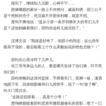
闹完了，继续陷入沉默，心神不宁……
2 S8 p- c7 B' Q
那俩嘴贱的家伙一路上不停拷问，威逼利诱，邵三公子
是个死蚌的壳子，死活撬不开那张利嘴，就是不招。
楚珣不爽地说：“是从小穿一条开裆裤长大的哥们儿不
是？还他妈瞒着我们，邵钧你这样儿就没劲了。”
/ H5 g8 g) \%
G. \6 C+ v
沈博文说：“我就是好奇了，咱邵小钧同志，这么些年
眼高于顶的，最后能看上个什么美貌如花的绝色尤物？！”
;
R/ `- W. f, G& a
邵钧在心里冷哼了几声儿。
你三爷爷身边儿的人，要是哪天告诉了你们俩，吓不死
你们的！
邵钧傍晚到达清河监狱，手撑着车门，双脚一纵，潇洒
地跳下车，回身朝那俩哥们儿挥挥手，说了一句“谢了啊”，
向大门晃过去。
0 b( r, I# Z4 L) y& Y( D' J& F# Q
“走路还扭搭着……真是个少爷！”
6 t; u0 N D9 U
楚珣眯眼瞧着邵钧宽肩窄腰双腿修长的背影，喷了一口