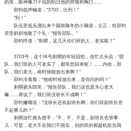
的笑，眼神像刀子似的削过他的脖颈和胸口……
( i5 f% }- {5 R
邵钧低声喊道：“3703，出列！”
4 d$ n% N3 {/ t/ b. k; \/ ]
“到！”
) V( w7 w+ q1 O# R
队伍里低头溜出来个圆鼓隆冬的小脑袋，立正，给邵钧
歪歪斜斜地敬了个礼：“报告邵队。”
邵钧哼道：“刺猬，这几天你们班的人，老实呢？”
- n s!
k8 o- V$ [3 ^' }1 R
3703号，这个绰号刺猬的年轻囚犯，连忙点头说：“邵
队，我们班的人可老实了，都等您回来呢！……内啥，邵
队，我们老大，啥时候能放出来啊？”
邵钧冷着脸：“他啥时候放出来，是你问的吗？”
刺猬挠头陪笑：“报告邵队，我们这也是关心老大
嘛……再说了，我们班没班长不成啊！”
8 ?9 ?8 Z0 }$ O4 I2 t) ~( Q
邵钧撇嘴说：“没班长还有副班长啊，你们班副班长管
不起事儿的？”
刺猬连忙摇头摆手：“不、不、不是，副班长也管事
儿，可是，老大不在我们不踏实，别的班的都趁机欺负我