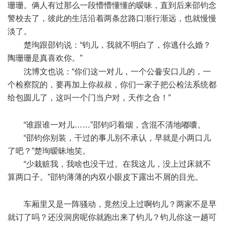
珊珊。俩人有过那么一段懵懵懂懂的暧昧，直到后来邵钧念
警校去了，彼此的生活沿着两条岔路口渐行渐远，也就慢慢
淡了。
' H4 N; y6 n% g6 _! q
楚珣跟邵钧说：“钧儿，我就不明白了，你逃什么婚？
陶珊珊是真喜欢你。”
. w8 k! t& [( Q: d2 }
沈博文也说：“你们这一对儿，一个公齤安口儿的，一
个检察院的，要再加上你叔叔，你们一家子把公检法系统都
给包圆儿了，这叫一个门当户对，天作之合！”
8 A8 ` L7 A9 _+
d3 W5 d8 }
“谁跟谁一对儿……”邵钧叼着烟，含混不清地嘟囔。
“邵钧你别装，干过的事儿别不承认，早就是小两口儿
了吧？”楚珣暧昧地笑。
“少栽赃我，我啥也没干过。在我这儿，没上过床就不
算两口子。”邵钧薄薄的内双小眼皮下露出不屑的目光。
- r' I&
l1 i3 D$ F: Q% y% b4 ?% o; f' R
车厢里又是一阵骚动，竟然没上过啊钧儿？两家不是早
就订了吗？还没洞房呢你就跑出来了钧儿？钧儿你这一趟可