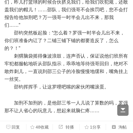
们，昨儿打篮球的时候合伙挤兑我们，给我们吹犯规，还敢
盖我们的帽儿！……邵队，我们强哥不会挨罚吧，您不会打
报告给他加刑吧？万一强哥一时半会儿出不来，那我
们……”
邵钧突然板起脸：“怎么着？罗强一时半会儿出不来，
你们班准备内讧了？二铺三铺下铺的都要造反了，怎么
的？！”
刺猬脑袋摇得像波浪鼓，连声否认，保证说他们班所有
牢犯都服帖地听从邵队指示，乖乖地等待强哥回归，绝对不
敢炸刺儿，一直说到邵三公子的冷脸慢慢地缓和，嘴角挂上
一丝笑。
邵钧挥挥手，让这罗哩吧嗦的家伙闭嘴滚蛋。
& D8 a: n$
k2 ?
加刑不加刑的，是他邵三爷一人儿说了算数的吗，罗强
那不让人省心的玩意儿，想起来就脑仁疼……
. @+ d; ] ^; u6 s; {'
T$ g
邵钧回到监区办公室交接班，田队和几个管教还
回复
48收藏
转播
1分享
淘帖