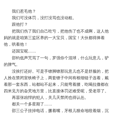
y+ e b, I" ^" k2 P' l* V
我们惹毛他？
我们可没体罚，没打没骂也没动粗。
跟他打？
6 u3 [( w% {9 H# I: E3 n/ x
把我们伤了我们自己吃亏，把他伤了也不成啊，这人他
妈的就是咱第三监区养的一大宝贝，国宝！大伙都得捧着
他，哄着他！
0 P+ c6 P! F* _6 a) ?/ P4 H1 i
还国宝呢……
- v: a3 K& z$ ?
邵钧低声咒骂了一句，罗强你个混球，什么玩意儿，驴
的脾气。
$ ~) q, g4 Q- d4 D
没挨打还好。可是手镣脚镣那玩意儿也不是舒服的，把
人拴在禁闭室铁椅子上，两套镣子中间有根细链子连着，戴
着那一套东西，站都站不起来，只能弯着腰，吃喝拉撒都在
四米见方的旮旯地方里，比直接体罚还难受呢，受老罪了。
再嚣张凶悍的犯人，关几天禁闭也得认怂。
都关一个多星期了……
邵三公子挂掉电话，撅着嘴，牙根儿狠命地咬着烟，沉