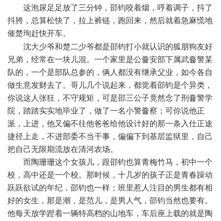
这泡尿足足放了三分钟，邵钧咬着烟，哼着调子，抖了
抖胯，总算松快了，拉上裤链，跑回来，然后就着急麻慌地
催楚珣赶快开车。
- x* u& I" L$ e" l2 M/ [! ]1 s' }( }
沈大少爷和楚二少爷都是邵钧打小就认识的狐朋狗友好
兄弟，经常在一块儿混。一个家里是公齤安部下属武齤警某
队的，一个是部队总参的，俩人都没有继承父业，如今各自
做生意发财去了。哥儿几个说起来，都觉着邵钧是个异类，
你说这人张狂，不守规矩，可是邵三公子竟然念了刑齤警学
院，踏踏实实地毕业了，做了一名小警齤察；可你说他正
派，上进，他又偏不往他爸爸给他设计好的那一条入仕正途
捷径上走，不进部委不当干事，偏偏下到基层监狱里，自己
把自己无限期流放在清河农场。
而陶珊珊这个女孩儿，跟邵钧也算青梅竹马，初中一个
校，高中还是一个校。那时候，十几岁的孩子正是青春躁动
跃跃欲试的年纪，邵钧也一样；班里惹人注目的男生都有相
好的女生，那是潮，是范儿，是男人气，邵钧当然也要有。
他每天放学蹬着一辆特高档的山地车，车后座上载的就是陶