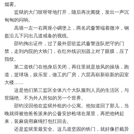
烟雾。
监狱的大门吱呀呀地打开，随后再次阖拢，发出一声沉
甸甸的闷响。
$ V/ t5 w( b$ B3 s. U
高墙一左一右两座小碉堡上，两名武齤警端着微冲，钢
盔沿儿下闪出几道戒备的视线。
邵钧掏出证件，过了最外层驻监武齤警连队把守的门
禁，走到内院的大铁门，在红外线识别器上对了眼膜，压了
指纹。
第二道铁门在他身后关闭，再往里就是放风的操场，跑
道，篮球场，娱乐室，做工的厂房，六层高崭新崭新的囚室
大楼……
这是他们第三监区全体六个大队服刑人员的生活区，与
世隔绝、不为外人所知的另一个世界。
邵钧没回他在监狱外租的小公寓。他知道回了那儿，当
晚就得被他爸爸派来的公齤安抄枪堵在屋里，再把他铐起
来，装麻袋用麻绳打包扛回去。
还是监狱里最安全。这几道坚固的铁门，就好像拦截异