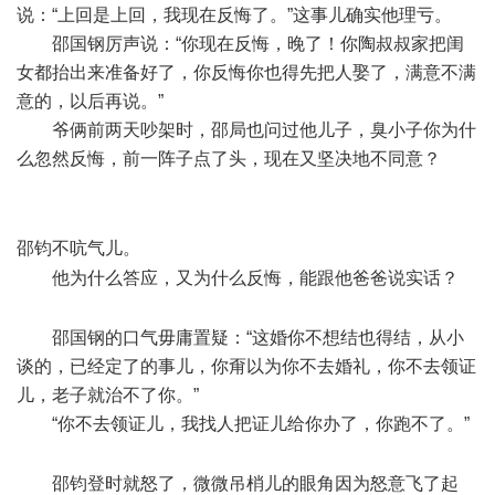
说：“上回是上回，我现在反悔了。”这事儿确实他理亏。
邵国钢厉声说：“你现在反悔，晚了！你陶叔叔家把闺
女都抬出来准备好了，你反悔你也得先把人娶了，满意不满
意的，以后再说。”
爷俩前两天吵架时，邵局也问过他儿子，臭小子你为什
么忽然反悔，前一阵子点了头，现在又坚决地不同意？
~9
l% T0 L, E6 ?" R9 Y! d
/ P) q9 M, _3 B) [2 p$ p4 a
邵钧不吭气儿。
! i7 h5 O) n) X* q# [2 v, ?
他为什么答应，又为什么反悔，能跟他爸爸说实话？
$
W& G6 b9 U5 L. L. ]+ b, o& O+ e
邵国钢的口气毋庸置疑：“这婚你不想结也得结，从小
谈的，已经定了的事儿，你甭以为你不去婚礼，你不去领证
儿，老子就治不了你。”
“你不去领证儿，我找人把证儿给你办了，你跑不了。”
6
d* r! p2 { `* c+ _; O
邵钧登时就怒了，微微吊梢儿的眼角因为怒意飞了起