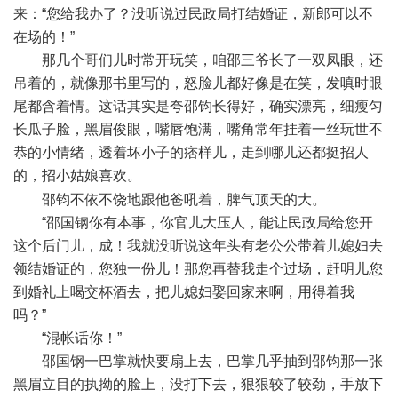
来：“您给我办了？没听说过民政局打结婚证，新郎可以不
在场的！”
那几个哥们儿时常开玩笑，咱邵三爷长了一双凤眼，还
吊着的，就像那书里写的，怒脸儿都好像是在笑，发嗔时眼
尾都含着情。这话其实是夸邵钧长得好，确实漂亮，细瘦匀
长瓜子脸，黑眉俊眼，嘴唇饱满，嘴角常年挂着一丝玩世不
恭的小情绪，透着坏小子的痞样儿，走到哪儿还都挺招人
的，招小姑娘喜欢。
+ O6 M7 ^6 ^) P
邵钧不依不饶地跟他爸吼着，脾气顶天的大。
“邵国钢你有本事，你官儿大压人，能让民政局给您开
这个后门儿，成！我就没听说这年头有老公公带着儿媳妇去
领结婚证的，您独一份儿！那您再替我走个过场，赶明儿您
到婚礼上喝交杯酒去，把儿媳妇娶回家来啊，用得着我
吗？”
“混帐话你！”
邵国钢一巴掌就快要扇上去，巴掌几乎抽到邵钧那一张
黑眉立目的执拗的脸上，没打下去，狠狠较了较劲，手放下