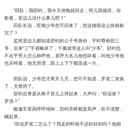
X
“田队，我邵钧，我今天傍晚就回去，明儿我值班，你
歇着，里边儿没什么事儿吧？”
田队长说，哎呦少爷您可回来了，您这婚假这么快就歇
完了？
* z' g6 a9 t) ^) ^. b
监狱里边儿都知道邵钧的公子爷身份，平时尊称邵三
爷，后来“三”字省略掉了，干脆就管这人叫“少爷”。邵钧也
不在乎旁人怎么称呼他，直呼大名儿他也听着，叫他少爷他
也乐呵着，他无所谓，跟上上下下都混成一片。
: s' i% V" C(
q% h
田队说，少爷您才离开几天，您可不知道，罗老二发疯
了，关禁闭了。
邵钧后脊梁从椅子背儿上弹起来，大声问：“你说谁？
罗强？”
$ H. T. ?* B( V: p( t
敞篷车里风呼呼地响，邵钧耳畔都是风声，听不清楚，
喊起来。
“你说罗老二怎么了？我走的时候不还好好的吗？他闹