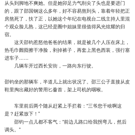
从头到脚地不爽她。但是她卯足力气削尖了头也是要进门
的，跟了邵国钢这么多年，好不容易熬到头，靠着年轻把正
房熬死了，扶了正，以她这个年纪在电视台二线主持人里混
个观众脸儿熟，这已经是圈中姐妹里很值得风光炫耀的归
宿。
这天邵钧惹怒他爸爸的结果，就是被几个人压在床上，
热毛巾囫囵擦干净脸，剥掉裤子，再套上黑色西装，强行塞
进车子……
几辆车开过西长安街，一路向东行驶。
2 r# n2 Q h, ]' r9 s
邵钧坐的那辆车，半道儿上就出状况了。邵三公子直接从皮
鞋里掏出藏好的警用匕齤首，架上司机的咽喉。
8 {* j0 Y- D/ T,
g6 l8 u
车里前后两个随从赶紧上手拦着：“三爷您干啥啊这
是？赶紧放下！”
) H5 r( f3 ?, E$ S% J
邵钧一点儿都不客气：“前边儿路口给我拐弯儿，然后
调头。”