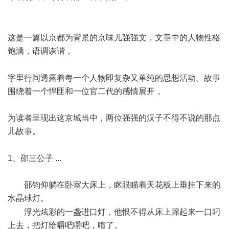
w
这是一篇以京都为背景的京味儿强强文，文章中的人物性格
饱满，语调诙谐，
3 l" D/ ~2 {! c
字里行间透露着每一个人物即复杂又单纯的思想活动。故事
围绕着一个悍匪和一位官二代的感情展开，
为读者呈现出这京城当中，两位强强的汉子不得不说的那点
儿故事。
& a( z: Z4 Y+ D$ i* _( W8 R0 i
1、邵三公子 ...
邵钧仰躺在卧室大床上，眯眼瞄着天花板上垂挂下来的
水晶球灯。
6 R4 Z3 g2 ?* P) G4 z, D
浮光炫彩的一盏进口灯，他恨不得从床上蹿起来一口叼
上去，把灯给嚼吧嚼吧，啃了。
! P/ H; b! i& f; j4 ?5 h, V7 {/ K