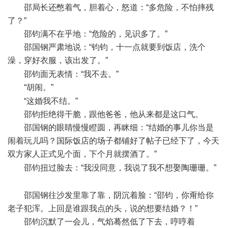
邵局长还憋着气，胆着心，怒道：“多危险，不怕摔残
了？”
邵钧满不在乎地：“危险的，见识多了。”
邵国钢严肃地说：“钧钧，十一点就要到饭店，洗个
澡，穿好衣服，该出发了。”
: v2 Q3 L3 I# r/ N, B! f7 N9 j
邵钧面无表情：“我不去。”
“胡闹。”
* h2 X5 C/ \& w! t+ ^8 n- N
“这婚我不结。”
邵钧拒绝得干脆，跟他爸爸，他从来都是这口气。
邵国钢的眼睛慢慢瞪圆，再眯细：“结婚的事儿你当是
闹着玩儿吗？国际饭店的场子都铺好了帖子已经下了，今天
双方家人正式见个面，下个月就摆酒了。”
# n) S; H2 a: A( E
邵钧扭过脸去：“我没同意，我说了我不想娶陶珊珊。”
3
o6 ?4 |, \$ Y( H0 U
邵国钢往沙发里靠了靠，阴沉着脸：“邵钧，你甭给你
老子犯浑。上回是谁跟我点的头，说的想要结婚？！”
邵钧沉默了一会儿，气焰蓦然低了下去，哼哼着