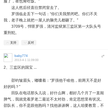
服了，谁也甭吃饭。”
3 }- L8 ~) o& P: _2 F
这人然后径直往禁闭室去了。
罗强临走丢下一句话：“你们关我禁闭吧。你们不关
我，老子晚上就把一屋人的脑壳儿都砸了。”
3709号，悍匪罗强，清河监狱第三监区第一大队头号
重刑犯。
支持
反对
baby774
#
4
2013-4-1 11:09:00
2、三监区的国宝 ...
" y- O+ Y0 j5 c
( [& B" r' s" s# `9 M3 j
邵钧皱眉头，嘟囔着：“罗强他干啥他，前两天不是好
好的吗？”
田队在电话那头儿说，好什么啊，都好几个月了一直闹
脾气，我就觉着罗老二最近不太对劲，肯定思想里有状况。
邵队长，你不是跟他熟吗？找他谈谈啊，这人咱要教育，不