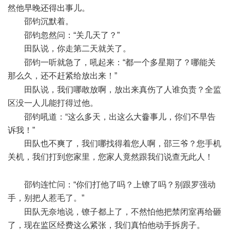
然他早晚还得出事儿。
邵钧沉默着。
: b6 F8 |+ n8 x1 t5 U8 x
邵钧忽然问：“关几天了？”
田队说，你走第二天就关了。
5 r# {4 \' w# u5 ~- b
邵钧一听就急了，吼起来：“都一个多星期了？哪能关
那么久，还不赶紧给放出来！”
# u' P8 t- Z9 d# ]
田队说，我们哪敢放啊，放出来真伤了人谁负责？全监
区没一人儿能打得过他。
. ~: Q3 J! U I% x) b
邵钧吼道：“这么多天，出这么大齤事儿，你们不早告
诉我！”
田队也不爽了，我们哪找得着您人啊，邵三爷？您手机
关机，我们打到您家里，您家人竟然跟我们说查无此人！
4 l*
N2 _1 U3 B; x8 P( t5 S, \$ _
邵钧连忙问：“你们打他了吗？上镣了吗？别跟罗强动
手，别把人惹毛了。”
) B- `/ k- ~6 K3 E; L7 Z# e
田队无奈地说，镣子都上了，不然怕他把禁闭室再给砸
了，现在监区经费这么紧张，我们真怕他动手拆房子。
6 O;