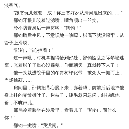
淡香气。
“跟爷玩儿这套，成！你三爷好歹从清河混出来的……”
邵钧牙根儿咬着过滤嘴，嘴角顺出一丝笑。
冷不防齤身后一声厉喝：“钧钧！”
邵钧脑后生风，下意识地一哆嗦，脚底下就没踩牢，从
管子上滑脱。
“邵钧，当心摔着！”
这一声吼，时机拿捏得恰到好处，邵钧慌乱之际攀墙逃
窜，光着脚丫子重心没踩稳，仰面朝天，真就摔下来了！
他一头栽进院子里的冬青树绿化带，被众人一拥而上，
当场擒获……
房间里，邵钧把背心脱下来，赤着膊，前前后后地择他
身上挂的零散树叶子、树枝子，睫毛忽闪忽闪，斜眼瞧他
爸，不吭声儿。
邵局冷着脸坐在沙发里，看着儿子：“钧钧，闹什么
你！”
: J- ?! g' G8 E1 U4 ^
邵钧一撇嘴：“我没闹。”
7 L9 N7 C" ~% V1 u) h/ }