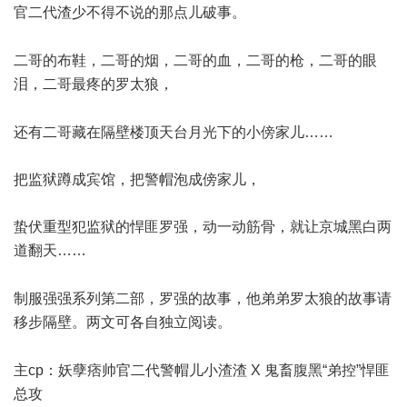
官二代渣少不得不说的那点儿破事。
' y9 x6 V- S0 F/ T, K
二哥的布鞋，二哥的烟，二哥的血，二哥的枪，二哥的眼
泪，二哥最疼的罗太狼，
. ^% \: F; R' D3 p5 H7 F2 B2 B
还有二哥藏在隔壁楼顶天台月光下的小傍家儿……
把监狱蹲成宾馆，把警帽泡成傍家儿，
蛰伏重型犯监狱的悍匪罗强，动一动筋骨，就让京城黑白两
道翻天……
2 V' q0 E5 K9 m9 a- ^5 d9 [ z
制服强强系列第二部，罗强的故事，他弟弟罗太狼的故事请
移步隔壁。两文可各自独立阅读。
1 x8 `/ _ ^$ F. L5 w
主cp：妖孽痞帅官二代警帽儿小渣渣 X 鬼畜腹黑“弟控”悍匪
总攻