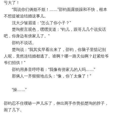
亏大了！
7 R( w9 V' C0 ]1 Q8 Q; G- O
“我说你们俩烦不烦！……”邵钧面露烦躁和不快，根本
不想提被迫结婚这事儿。
" ^ | Q$ B: c. }% ~6 Z
沈大少皱眉道：“怎么了你小子？”
楚珣察言观色，嘿嘿笑道：“钧儿，跟哥儿几个说实话
吧，你身边有傍家儿了。”
8 W' G2 [' ?. B# p9 o- p# x# `
邵钧不说话。
8 I9 `& c; T- n4 D7 [& D
楚珣说：“我其实早看出来了，邵钧，你脑子里惦记别
人呢，竟然连结婚都逃了。谁啊？哪一路天仙啊？赶紧给爷
爷们招供！”
' W& w+ p e. ]7 G3 o
邵钧用鼻音哼哼着：“我像有傍家儿的人吗……”
那俩人一齐狠狠地点头：“像，你丫太像了！”
) ?0 Y& l" w1
O. M+ X3 m
“操……”
- E- a' _0 ~/ X _* c3 r. n5 D
) J- x- \8 v/ s- b' [2 O9 Q- E& l8 q
邵钧忍不住噗哧一声儿乐了，伸出两手作势掐楚珣的脖子，
闹了几下。