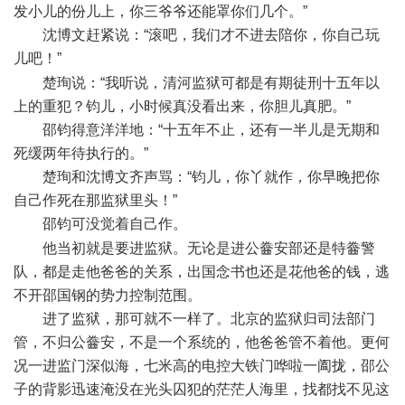
发小儿的份儿上，你三爷爷还能罩你们几个。”
沈博文赶紧说：“滚吧，我们才不进去陪你，你自己玩
儿吧！”
) M" l( w6 w# n7 Q
楚珣说：“我听说，清河监狱可都是有期徒刑十五年以
上的重犯？钧儿，小时候真没看出来，你胆儿真肥。”
邵钧得意洋洋地：“十五年不止，还有一半儿是无期和
死缓两年待执行的。”
楚珣和沈博文齐声骂：“钧儿，你丫就作，你早晚把你
自己作死在那监狱里头！”
邵钧可没觉着自己作。
" S! {# g; z) @
他当初就是要进监狱。无论是进公齤安部还是特齤警
队，都是走他爸爸的关系，出国念书也还是花他爸的钱，逃
不开邵国钢的势力控制范围。
进了监狱，那可就不一样了。北京的监狱归司法部门
管，不归公齤安，不是一个系统的，他爸爸管不着他。更何
况一进监门深似海，七米高的电控大铁门哗啦一阖拢，邵公
子的背影迅速淹没在光头囚犯的茫茫人海里，找都找不见这