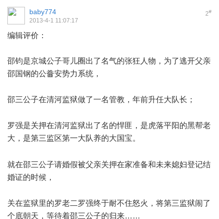
baby774
#
2
2013-4-1 11:07:17
编辑评价：
邵钧是京城公子哥儿圈出了名气的张狂人物，为了逃开父亲
邵国钢的公齤安势力系统，
( @6 a4 R& K! s$ y
邵三公子在清河监狱做了一名管教，年前升任大队长；
) b6 y3 R* y, \0 W" R$ L! G
罗强是关押在清河监狱出了名的悍匪，是虎落平阳的黑帮老
大，是第三监区第一大队养的大国宝。
5 S. E5 K. l8 H
( x" ?. w/ s5 m* y/ n
就在邵三公子请婚假被父亲关押在家准备和未来媳妇登记结
婚证的时候，
8 N9 x7 c, K* y5 b" O( D3 D' ]
关在监狱里的罗老二罗强终于耐不住怒火，将第三监狱闹了
个底朝天，等待着邵三公子的归来……
& ~" s+ T8 C# Y! |, C- f7 E: