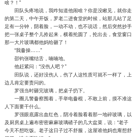
啥？！”
田队头疼地说，我咋知道他闹啥？你是没瞅见，就你走
的第二天，中午开饭，罗老二进食堂的时候，站那儿站了足
足有一分钟，阴着脸，一动不动，也不说话，然后突然抄手
把一张桌子整个儿拎起来，横着抡圆了，抡出去，食堂窗口
那一大片玻璃都他妈给砸了！
“我齤操……”
; P x5 W5 f; i5 T, E0 O7 o
邵钧张嘴结舌，喃喃地。
他赶紧问：“没伤人吧？”
6 c& Y; Q9 g5 W' s/ X* p1 r
田队说，还好没伤人，伤了人这性质可就不一样了，上
边儿肯定要责问的。
罗强当时砸完玻璃，把桌子扔下。
一圈儿警齤察围着，手举电齤棍，不敢上前，摸不准这
人下面要干什么。
罗强眼底露出血红色，阴冷着脸看着那一地碎玻璃，以
及厨房桌上遍布密密麻麻玻璃碴子的几大盆菜，说：“老子
今天不想吃饭。老子这日子过不舒服，这屋谁他妈也甭想舒