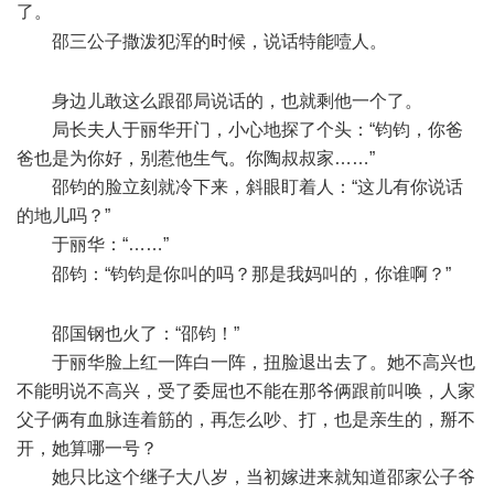
了。
( `9 w: t1 S7 X! u) g9 J X
邵三公子撒泼犯浑的时候，说话特能噎人。
* s8 {6 }1 Z#
u3 Y E% T8 D; }0 E
身边儿敢这么跟邵局说话的，也就剩他一个了。
局长夫人于丽华开门，小心地探了个头：“钧钧，你爸
爸也是为你好，别惹他生气。你陶叔叔家……”
邵钧的脸立刻就冷下来，斜眼盯着人：“这儿有你说话
的地儿吗？”
于丽华：“……”
6 E% |/ x, |# U* F; V
邵钧：“钧钧是你叫的吗？那是我妈叫的，你谁啊？”
, i) I,
w% X* f! o7 n4 i
邵国钢也火了：“邵钧！”
于丽华脸上红一阵白一阵，扭脸退出去了。她不高兴也
不能明说不高兴，受了委屈也不能在那爷俩跟前叫唤，人家
父子俩有血脉连着筋的，再怎么吵、打，也是亲生的，掰不
开，她算哪一号？
她只比这个继子大八岁，当初嫁进来就知道邵家公子爷