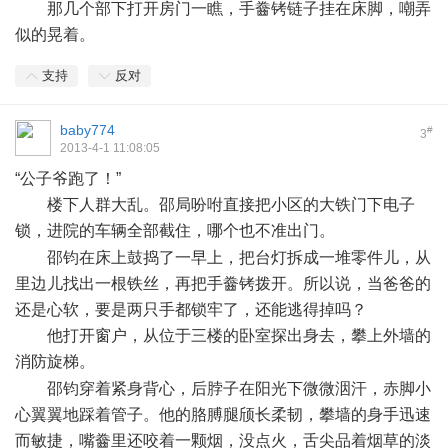
那几个部下打开房门一瞧，手齤铐链子挂在床脚，嘲弄
似的晃着。
支持
反对
baby774
#
3
2013-4-1 11:08:05
“公子爷跑了！”
楼下人群大乱。邵局吩咐直接把小区的大铁门下电子
锁，进院的车辆全部截住，哪个也不准出门。
0 P; B6 k ]6 a1 S
邵钧在床上鼓捣了一早上，把台灯拆成一堆零件儿，从
里边儿找出一根铁丝，再把手齤铐拨开。所以说，当爸爸的
还是心软，要是两只手都锁牢了，还能逃得掉吗？
他打开窗户，从位于三楼的卧室探出身去，攀上外墙的
消防旋梯。
4 l2 ]6 C, C* S' ?7 M. W9 M
邵钧穿着紧身背心，后脖子在阳光下微微洇汗，赤脚小
心翼翼地踩着管子。他的胳膊腿颀长柔韧，攀墙的身手迅速
而敏捷，嘴齤里还咬着一颗烟，没点火，舌尖品着烟草的淡