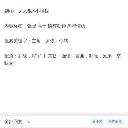
副cp：罗太狼X小程程
; E, y' l: g, K! D0 e [
内容标签：强强 高干 情有独钟 黑帮情仇
搜索关键字：主角：罗强，邵钧
( Y) R& _6 b, l: d" O0 k5 D
配角：罗战，程宇 ┃ 其它：强强，警匪，制服，兄弟，京
味文
3 T( ^. g7 G( s: s- @0 d) j' p
3 w9 y0 m! ?4 D/ d" T& d
4 q0 U! R( q+ V( F+ U$ M: O
全部回复
看全部
倒序浏览
176