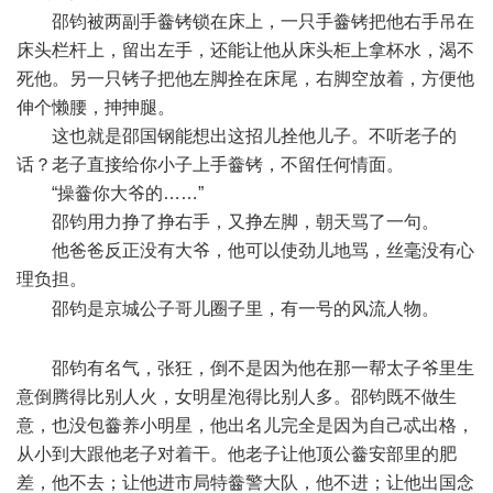
邵钧被两副手齤铐锁在床上，一只手齤铐把他右手吊在
床头栏杆上，留出左手，还能让他从床头柜上拿杯水，渴不
死他。另一只铐子把他左脚拴在床尾，右脚空放着，方便他
伸个懒腰，抻抻腿。
这也就是邵国钢能想出这招儿拴他儿子。不听老子的
话？老子直接给你小子上手齤铐，不留任何情面。
“操齤你大爷的……”
邵钧用力挣了挣右手，又挣左脚，朝天骂了一句。
他爸爸反正没有大爷，他可以使劲儿地骂，丝毫没有心
理负担。
: A2 A; U/ N% \: _
邵钧是京城公子哥儿圈子里，有一号的风流人物。
; b6
y$ u' g( W' ?( j. Z5 k- y
邵钧有名气，张狂，倒不是因为他在那一帮太子爷里生
意倒腾得比别人火，女明星泡得比别人多。邵钧既不做生
意，也没包齤养小明星，他出名儿完全是因为自己忒出格，
从小到大跟他老子对着干。他老子让他顶公齤安部里的肥
差，他不去；让他进市局特齤警大队，他不进；让他出国念