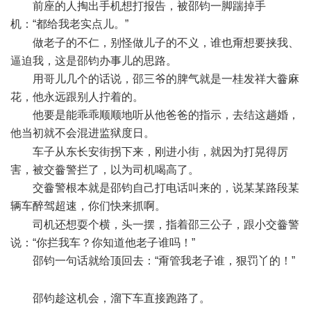
前座的人掏出手机想打报告，被邵钧一脚踹掉手
机：“都给我老实点儿。”
+ _# U4 M2 X# Q$ A
做老子的不仁，别怪做儿子的不义，谁也甭想要挟我、
逼迫我，这是邵钧办事儿的思路。
用哥儿几个的话说，邵三爷的脾气就是一桂发祥大齤麻
花，他永远跟别人拧着的。
他要是能乖乖顺顺地听从他爸爸的指示，去结这趟婚，
他当初就不会混进监狱度日。
; e2 f9 \, p6 P" g
车子从东长安街拐下来，刚进小街，就因为打晃得厉
害，被交齤警拦了，以为司机喝高了。
交齤警根本就是邵钧自己打电话叫来的，说某某路段某
辆车醉驾超速，你们快来抓啊。
; i* z6 J1 C5 z' e' w* n! q
司机还想耍个横，头一摆，指着邵三公子，跟小交齤警
说：“你拦我车？你知道他老子谁吗！”
邵钧一句话就给顶回去：“甭管我老子谁，狠罚丫的！”
,
`$ b6 A C% m- s: z; u* I+ N
邵钧趁这机会，溜下车直接跑路了。
8 H6 ~$ L8 L. _* G' p$ E