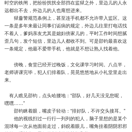
时空的铁闸，把纷纷扰扰全部挡在监狱之外，里边儿的人永
远都出不去，外边儿的人也甭想进来。
狱齤警规范条例上，甚至连手机都不允许带入监区。这
一条是多年来最让同事们诟病的规定，外边儿往里打电话找
不着人，爹妈亲友尤其是媳妇傍家儿的，平时工作时间想腻
歪几句，发个短信，里边儿人都收不到。可是邵钧最喜欢这
一条规定，他最不爱带手机，他就是不想让熟人找着他。
.
^& F+ z' t4 r, b- c1 X- m- Y
傍晚，食堂已经开过晚饭，文化课学习时间。八点半，
老师讲课完毕，犯人们排着队，晃晃悠悠地从小礼堂里走出
来。
$ _; V( g8 m$ A5 p2 {! ~% h
有人瞧见邵钧，点头哈腰地：“邵队，好几天没见您呢，
嘿嘿……”
邵钧眯着眼，嘴皮子轻动：“排好队，不许交头接耳。”
他的视线扫过一行行一列列的犯人，脑子里想的是某个
混球每一次从他面前走过，斜睨着眼儿，嘴角挂着阴阴邪邪