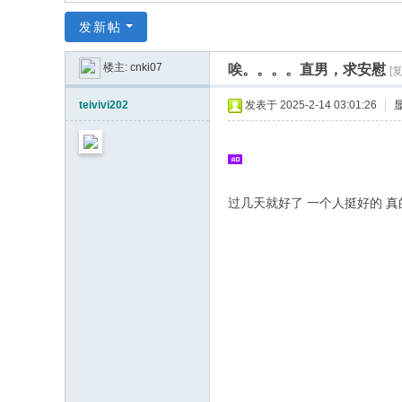
同
发新帖
|
华
楼主:
cnki07
唉。。。。直男，求安慰
[
同
teivivi202
发表于 2025-2-14 03:01:26
|
社
区
|
华
过几天就好了 一个人挺好的 真
人
同
志
|
华
人
同