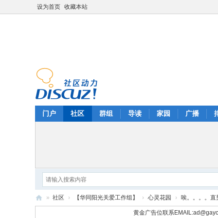
设为首页
收藏本站
门户
社区
群组
导读
家园
广播
»
社区
›
【华同阳光关爱工作组】
›
心灵花园
›
唉。。。。直
华
黄金广告位联系EMAIL:
ad@gayc