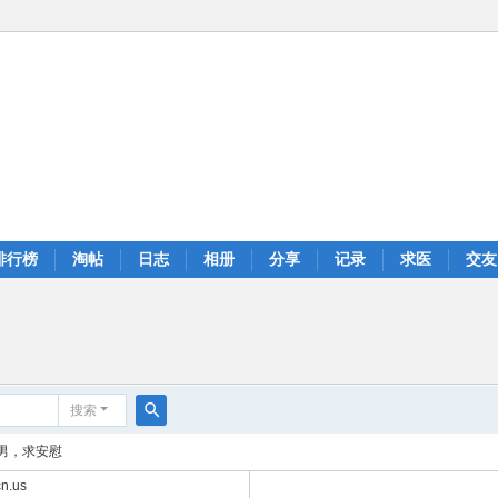
排行榜
淘帖
日志
相册
分享
记录
求医
交友
搜索
搜
男，求安慰
索
n.us