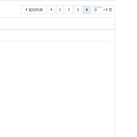
返回列表
1
2
3
4
/ 4 页