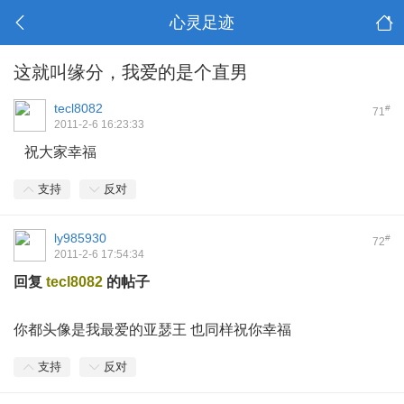
心灵足迹
这就叫缘分，我爱的是个直男
tecl8082
#
71
2011-2-6 16:23:33
祝大家幸福
支持
反对
ly985930
#
72
2011-2-6 17:54:34
回复
tecl8082
的帖子
]5 S7 B* A( _4 t% f9 _# z
你都头像是我最爱的亚瑟王 也同样祝你幸福
支持
反对