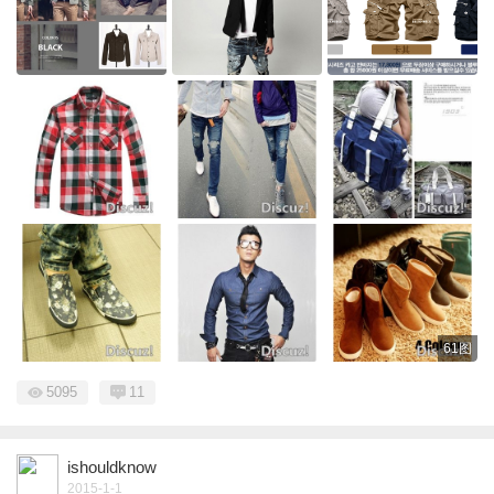
61图
5095
11
ishouldknow
2015-1-1