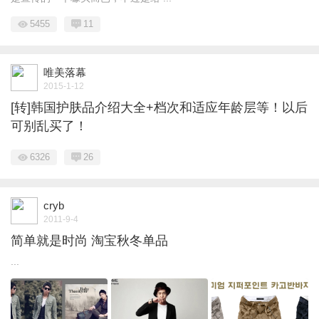
5455
11
唯美落幕
2015-1-12
[转]韩国护肤品介绍大全+档次和适应年龄层等！以后
可别乱买了！
6326
26
cryb
2011-9-4
简单就是时尚 淘宝秋冬单品
...