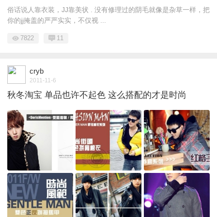
俗话说人靠衣装，JJ靠美状 . 没有修理过的阴毛就像是杂草一样，把
你的jj掩盖的严严实实，不仅视 ...
7822
11
cryb
2011-11-6
秋冬淘宝 单品也许不起色 这么搭配的才是时尚