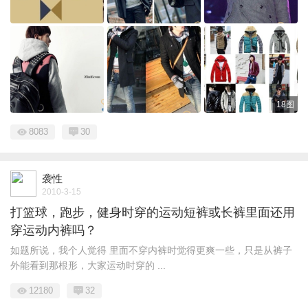
18图
8083
30
袭性
2010-3-15
打篮球，跑步，健身时穿的运动短裤或长裤里面还用
穿运动内裤吗？
如题所说，我个人觉得 里面不穿内裤时觉得更爽一些，只是从裤子
外能看到那根形，大家运动时穿的 ...
12180
32