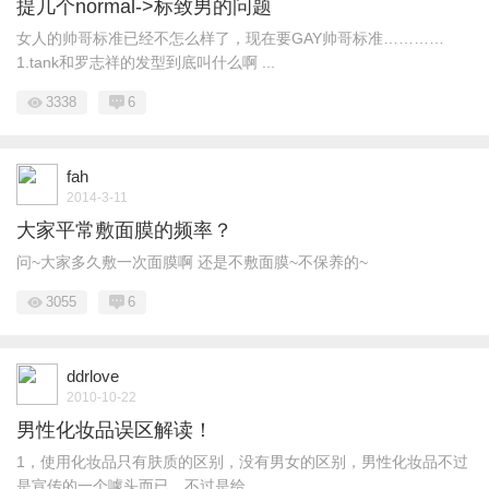
提几个normal->标致男的问题
女人的帅哥标准已经不怎么样了，现在要GAY帅哥标准…………
1.tank和罗志祥的发型到底叫什么啊 ...
3338
6
fah
2014-3-11
大家平常敷面膜的频率？
问~大家多久敷一次面膜啊 还是不敷面膜~不保养的~
3055
6
ddrlove
2010-10-22
男性化妆品误区解读！
1，使用化妆品只有肤质的区别，没有男女的区别，男性化妆品不过
是宣传的一个噱头而已，不过是给 ...