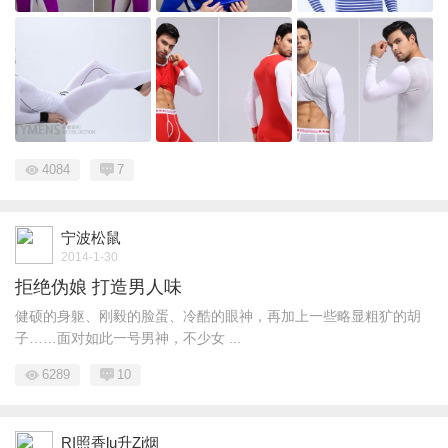
4084
7
宁波松鼠
2014-1-30
拒绝伪娘 打造男人味
健硕的身躯、刚毅的脸蛋、冷酷的眼神，再加上一些略显粗犷的胡
子……面对如此一号男神，不少女 ...
6289
10
RI照香lu升Zi烟