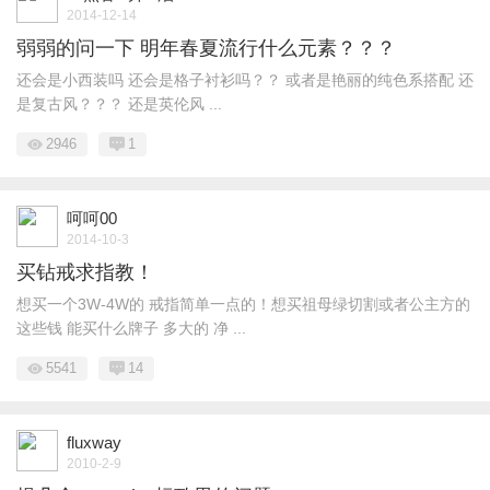
2014-12-14
弱弱的问一下 明年春夏流行什么元素？？？
还会是小西装吗 还会是格子衬衫吗？？ 或者是艳丽的纯色系搭配 还
是复古风？？？ 还是英伦风 ...
2946
1
呵呵00
2014-10-3
买钻戒求指教！
想买一个3W-4W的 戒指简单一点的！想买祖母绿切割或者公主方的
这些钱 能买什么牌子 多大的 净 ...
5541
14
fluxway
2010-2-9