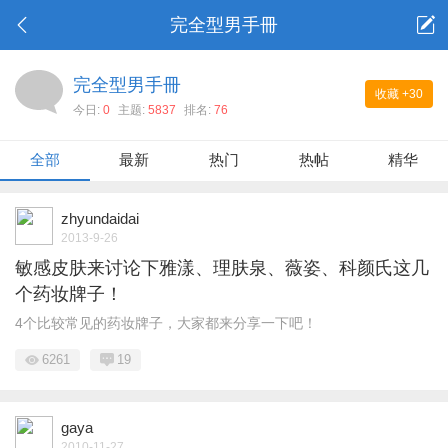
完全型男手冊
完全型男手冊
收藏
+30
今日:
0
主题:
5837
排名:
76
全部
最新
热门
热帖
精华
zhyundaidai
2013-9-26
敏感皮肤来讨论下雅漾、理肤泉、薇姿、科颜氏这几
个药妆牌子！
4个比较常见的药妆牌子，大家都来分享一下吧！
6261
19
gaya
2010-11-27