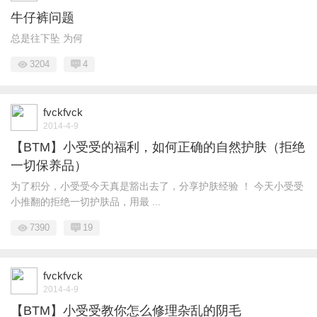
牛仔裤问题
总是往下坠 为何
3204
4
fvckfvck
2014-4-9
【BTM】小受受的福利，如何正确的自然护肤（拒绝
一切保养品）
为了积分，小受受今天真是豁出去了，分享护肤经验 ！ 今天小受受
小推翻的拒绝一切护肤品，用最 ...
7390
19
fvckfvck
2014-4-9
【BTM】小受受教你怎么修理杂乱的阴毛