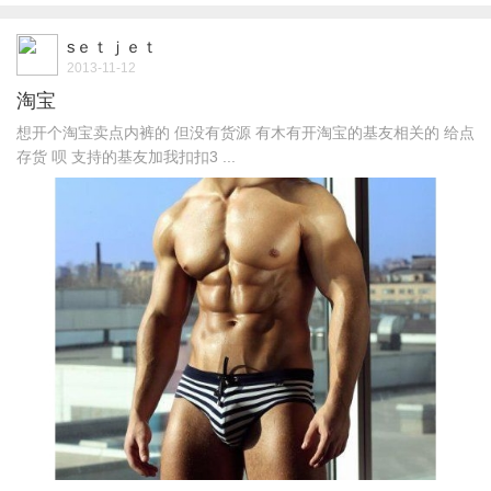
sｅｔｊｅｔ
2013-11-12
淘宝
想开个淘宝卖点内裤的 但没有货源 有木有开淘宝的基友相关的 给点
存货 呗 支持的基友加我扣扣3 ...