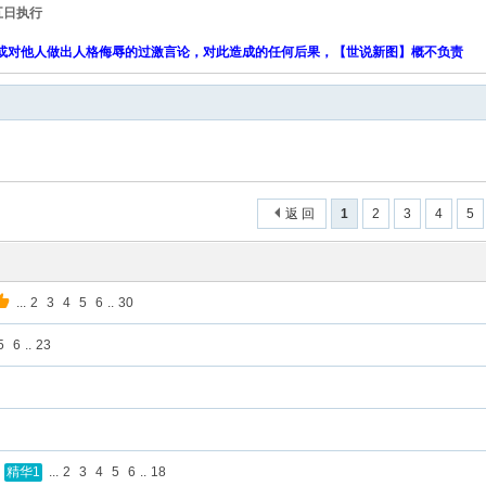
五日执行
或对他人做出人格侮辱的过激言论，对此造成的任何后果，【世说新图】概不负责
返 回
1
2
3
4
5
...
2
3
4
5
6
..
30
5
6
..
23
...
2
3
4
5
6
..
18
精华1