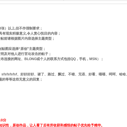
3张）以上,但不作强制要求；
具有现实积极意义,令人赏心悦目的内容；
发帖前请根据图片内容选择主题类型；
创贴图应选择“原创”主题类型；
文明及对他人进行言论攻击的帖子；
布连接的网址、BLONG或个人的联系方式包括QQ，手机，MSN）；
、sfsfsfsfsf、好好好好、谢了、路过、飘过、不错、无语、好看、嘻嘻、呵呵、
题的等等这些无意义的回复；
0分
知识性，原创作品，让人看了后有所收获和感悟的帖子优先给予精华。