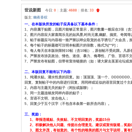
同
世说新图
今日:
0
|
主题:
4688
|
排名:
33
|
版主:
幽夜香槟
华
一、在本版块所发的帖子应具备以下基本条件：
1、内容属于贴图，且图片能够正常显示，图片数量一般应在3张（含
同
2、图片内容应大家喜闻乐见的如风景,时尚元素,幽默、搞笑、奇闻等
社
3、帖子标题应与内容相一致严禁以哗众取宠的名字诱引广大会员，
4、每个帖子的标题都可注明本帖图片的张数，格式为[**P]；
区
5、每人每天在本版块限转10帖（含10帖），原创帖不受此限。凡原
|
6、严禁发布涉及政治、情色、迷信、暴力、侮辱性、广告、言语不
7、严禁发布有贴图，但带有宣传链接的（如：请大家去某某论坛或发
华
二、本版回复不能有以下内容:
人
1、纯灌水贴。灌水性质的回复。如：顶顶顶、顶一个、DDDDDDD
同
回复、复制帖子中的内容进行回复、用同样或近似的语言回复过个主
2、内容与主题无关的贴子（闲扯或版聊）；
志
3、同一主题连续发同样内容的贴子；
|
4、言语不文明、攻击他人；
5、回复少于五个汉字（不包含本条第一款所含内容）。
华
三、奖励：
人
1、举报违规贴、失效贴、不文明回复的，奖励15分
同
2、积极解决他人问题、传提出合理意见、建议或宣传版规，奖励1
3、图文并茂，有创意的、有个性的唯美的图片与文字说明，富有