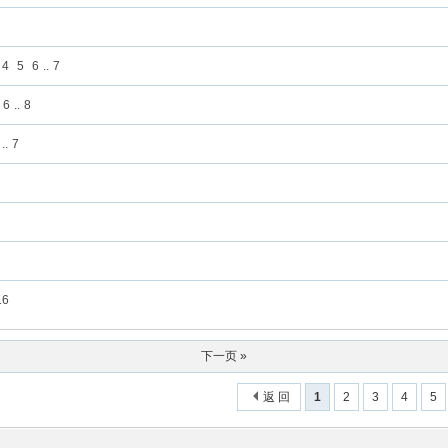
4
5
6
..
7
6
..
8
..
7
16
下一页 »
返 回
1
2
3
4
5