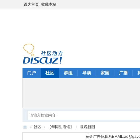
设为首页
收藏本站
门户
社区
群组
导读
家园
广播
»
社区
›
【华同生活馆】
›
世说新图
华
黄金广告位联系EMAIL:
ad@gayc