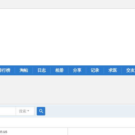
排行榜
淘帖
日志
相册
分享
记录
求医
交友
搜索
搜
索
n.us