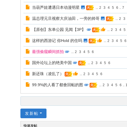
当葫芦娃遭遇日本动漫明星
...
2
3
4
5
6
..
7
火..
温总理元旦视察大庆油田，一旁的帅哥
...
2
3
火..
【原创】东单公园 见闻【3P】
...
2
3
4
5
火..
这样的西游记 你Hold 的住吗
...
2
3
4
5
6
火..
最强偷窥瞬间抓拍
...
2
3
4
5
6
国外论坛上的绝美中国
...
2
3
4
5
6
火..
新还珠（凌乱了）
...
2
3
4
5
6
火..
99.9%的人看了都會回帖的图
...
2
3
4
5
6
..
火..
发新帖
快速发帖