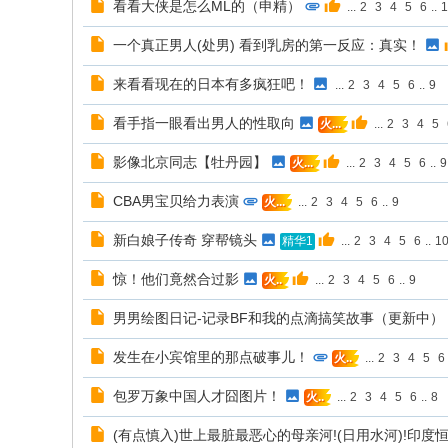
看看大侠是怎么ML的（申精）
...
2
3
4
5
6
..
1
一个真正男人(处男) 看到乳房的第一反应：真实！
来看看现在的日本有多疯狂吧！
...
2
3
4
5
6
..
9
看手指一眼看出男人的性取向
...
2
3
4
5
火...
影像北京同志【牡丹园】
...
2
3
4
5
6
..
9
火...
CBA男宝贝给力表演
...
2
3
4
5
6
..
9
火...
新白娘子传奇 穿帮镜头
...
2
3
4
5
6
..
1
精华1
惊！他们竟然合过影
...
2
3
4
5
6
..
9
火..
男男绘图日记-记录BF和我的点滴搞笑故事（更新中）
发生在小宾馆里的那点破事儿！
...
2
3
4
5
6
火..
包罗万象中国人才囧图片！
...
2
3
4
5
6
..
8
火..
(有点慎入)世上最脏最恶心的母亲河!(日用水河)!印度恒