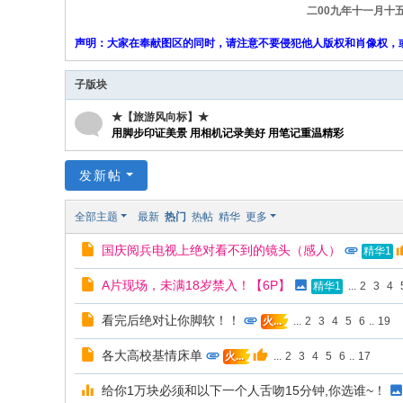
志
二00九年十一月十
论
声明：大家在奉献图区的同时，请注意不要侵犯他人版权和肖像权，
坛
子版块
★【旅游风向标】★
用脚步印证美景 用相机记录美好 用笔记重温精彩
发新帖
全部主题
最新
热门
热帖
精华
更多
国庆阅兵电视上绝对看不到的镜头（感人）
精华1
A片现场，未满18岁禁入！【6P】
...
2
3
4
精华1
看完后绝对让你脚软！！
...
2
3
4
5
6
..
19
火...
各大高校基情床单
...
2
3
4
5
6
..
17
火...
给你1万块必须和以下一个人舌吻15分钟,你选谁~！