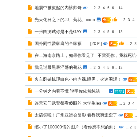
地震中被救起的内裤帅哥
...
2
3
4
5
6
..
14
光天化日之下的JJ、菊花、xxoo
...
2
3
4
火...
一张图测试你是不是GAY
...
2
3
4
5
6
..
13
国外同性爱家庭的全家福 [20Ｐ]
...
2
3
火...
在上海南京路上，如果你看见了--不雷死你，我就死给
我见过最黑最淫荡的菊花
...
2
3
4
5
6
..
12
火车卧铺惊现白色小内内裸.睡男，火速围观！
火...
一分钟之内看不懂 说明你依然纯洁 = =
精华1
火...
连天安门武警都看傻眼的 大学生les
...
2
3
4
火...
太搞笑啦！广州亚运会留影 看得我爽歪歪了
..
火...
缩小了100000倍的图片（看你想不想的到）
...
2
3