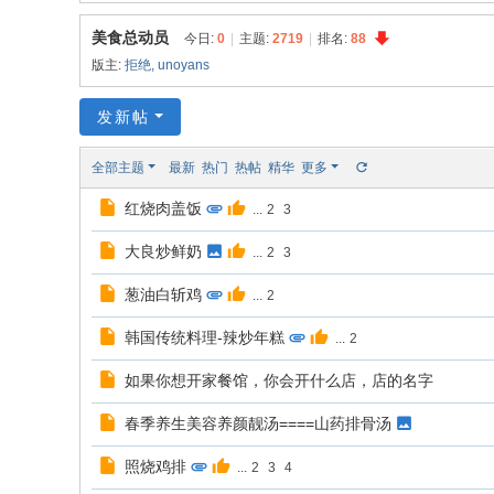
同
美食总动员
今日:
0
|
主题:
2719
|
排名:
88
|
版主:
拒绝
,
unoyans
华
同
发新帖
社
全部主题
最新
热门
热帖
精华
更多
区
红烧肉盖饭
|
...
2
3
华
大良炒鲜奶
...
2
3
人
葱油白斩鸡
...
2
同
志
韩国传统料理-辣炒年糕
...
2
|
如果你想开家餐馆，你会开什么店，店的名字
华
春季养生美容养颜靓汤====山药排骨汤
人
同
照烧鸡排
...
2
3
4