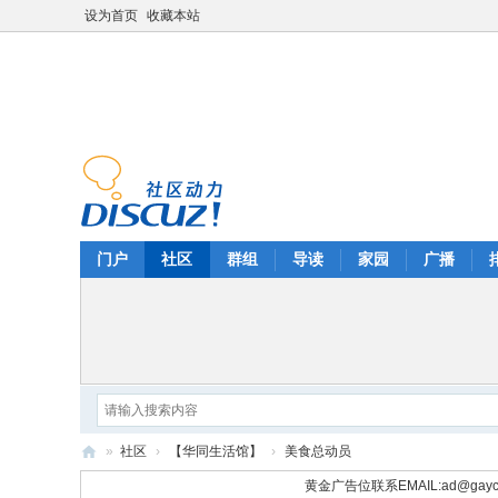
设为首页
收藏本站
门户
社区
群组
导读
家园
广播
»
社区
›
【华同生活馆】
›
美食总动员
华
黄金广告位联系EMAIL:
ad@gayc