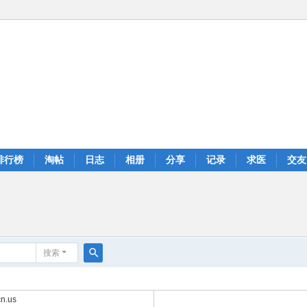
排行榜
淘帖
日志
相册
分享
记录
求医
交友
搜索
搜
索
n.us