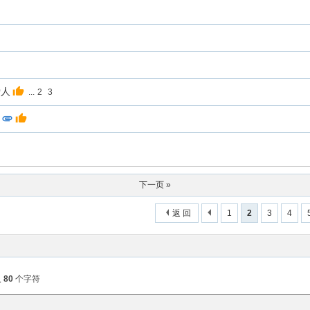
爱人
...
2
3
下一页 »
返 回
1
2
3
4
入
80
个字符