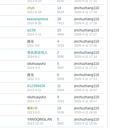
2013-4-20
6535
2026-4-11 17:31
zhyb
14
jinchuzhang110
2012-6-18
5524
2026-4-11 17:29
keevenprince
28
jinchuzhang110
2010-8-30
7412
2026-4-11 17:28
xj156
15
jinchuzhang110
2014-3-11
4856
2026-4-11 17:27
摇光
4
jinchuzhang110
2011-3-4
3155
2026-4-11 17:26
喜欢原谅别人
2
jinchuzhang110
2014-8-1
3090
2026-4-11 17:14
siluhuayuhz
5
jinchuzhang110
2014-3-4
3597
2026-4-11 17:13
摇光
6
jinchuzhang110
2011-3-3
3009
2026-4-11 17:13
412399426
11
jinchuzhang110
2013-4-11
4004
2026-4-11 16:57
siluhuayuhz
9
jinchuzhang110
2014-3-4
3243
2026-4-11 16:57
蝌蚪书
18
jinchuzhang110
2013-6-5
5536
2026-4-11 16:56
YANGQINGLAN
5
jinchuzhang110
2013-10-23
3041
2026-4-11 16:55