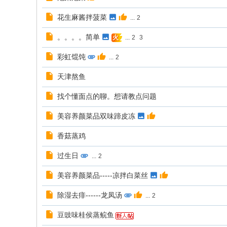
花生麻酱拌菠菜
...
2
。。。。简单
...
2
3
火
彩虹馄饨
...
2
天津熬鱼
找个懂面点的聊。想请教点问题
美容养颜菜品双味蹄皮冻
香菇蒸鸡
过生日
...
2
美容养颜菜品-----凉拌白菜丝
除湿去痱------龙凤汤
...
2
豆豉味桂侯蒸鲩鱼