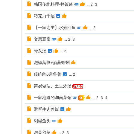
志
韩国传统料理-拌饭酱
...
2
3
论
巧克力千层
坛
【一家之主】水煮回鱼
...
2
文思豆腐
...
2
3
骨头汤
...
2
泡椒莴笋+酒蒸蛤蜊
传统的6道鲁菜
...
2
简易做法、土豆浓汤
一家地道的湖南菜馆
...
2
3
4
火
滑蛋牛肉盖饭
剁椒鱼头
泡菜泡菜
...
2
3