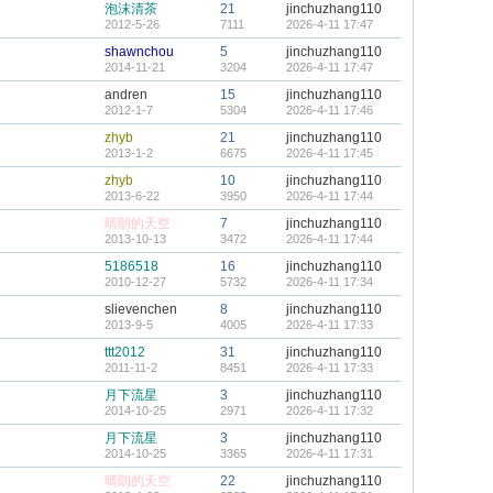
泡沫清茶
21
jinchuzhang110
2012-5-26
7111
2026-4-11 17:47
shawnchou
5
jinchuzhang110
2014-11-21
3204
2026-4-11 17:47
andren
15
jinchuzhang110
2012-1-7
5304
2026-4-11 17:46
zhyb
21
jinchuzhang110
2013-1-2
6675
2026-4-11 17:45
zhyb
10
jinchuzhang110
2013-6-22
3950
2026-4-11 17:44
晴朗的天空
7
jinchuzhang110
2013-10-13
3472
2026-4-11 17:44
5186518
16
jinchuzhang110
2010-12-27
5732
2026-4-11 17:34
slievenchen
8
jinchuzhang110
2013-9-5
4005
2026-4-11 17:33
ttt2012
31
jinchuzhang110
2011-11-2
8451
2026-4-11 17:33
月下流星
3
jinchuzhang110
2014-10-25
2971
2026-4-11 17:32
月下流星
3
jinchuzhang110
2014-10-25
3365
2026-4-11 17:31
晴朗的天空
22
jinchuzhang110